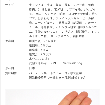
ージ
サイズ
生ミンチ肉（牛肉、鶏肉、馬肉、レバー肉、魚肉、
豚肉、） 押し麦、 玄米粉、サツマイモ、ジャガイ
モ、 ホエイタンパク、雑節、ココナッツ種皮、煎り
ゴマ、ひまわり油、グレインソルガム、ビール酵
母、コーングルテン、発酵大豆（納豆菌）、オート
ミール、海藻粉末、カルシウム粉末（卵殻カルシウ
ム、牛骨カルシウム）、L-リジン、脱脂粉乳、イソマ
ルトオリゴ糖、DL-メチオニン、乳酸菌群
生産国
粗蛋白質…25％以上
粗脂肪…5％以上
粗繊維…6％以下
粗灰分…7％以下
水分…10％以下
代謝エネルギー（ME）…328kcal/100g
原産国
日本
賞味期限
パッケージ裏下部に「年・月」順で記載、
製造後冷暗所で未開封９ヶ月/開封後１ヶ月
★ Detail