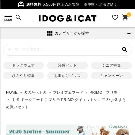
card_giftcard
送料無料
5,500円以上のお買物
※沖縄・北海道除く
0
search
favorite_outline
shopping_cart
view_module
カテゴリーから探す
search
ドッグウェア
冷感ベッド
シニア特集
ひんやり特集
お出かけグッズ
キャンペーン
HOME
犬のたべもの
プレミアムフード
PRIMO｜プリモ
【 犬 ドッグフード 】プリモ PRIMO ダイエットシニア 3kg×3 まと
め買いセット