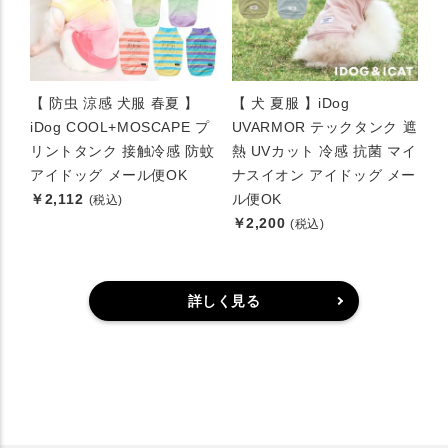
【 防虫 涼感 犬服 春夏 】
【 犬 夏服 】iDog
iDog COOL+MOSCAPE プ
UVARMOR テックタンク 遮
リントタンク 接触冷感 防蚊
熱 UVカット 冷感 抗菌 マイ
アイドッグ メール便OK
ナスイオン アイドッグ メー
￥2,112
ル便OK
(税込)
￥2,200
(税込)
詳しく見る