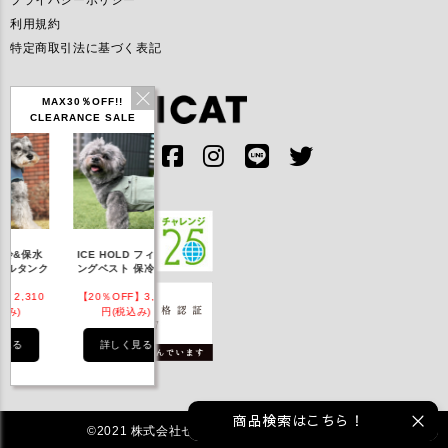
プライバシーポリシー
利用規約
特定商取引法に基づく表記
MAX30％OFF!!
CLEARANCE SALE
IDOG ICE HOLD ネ
ICE HOLD フィッシ
テックタンク 遮熱
リフレッシ
ッククーラー 保冷剤
ングベスト 保冷剤付
UVカット
付
【20％OFF】3,168
【20％OFF】1,760
【20％OFF】2,200
【20％OF
円(税込み)
円(税込み)
円(税込み)
円(税
詳しく見る
詳しく見る
詳しく見る
詳し
商品検索はこちら！
©2021 株式会社ゼフィール All rights reserved.