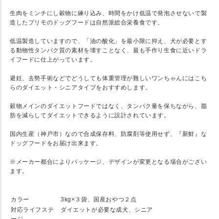
生肉をミンチにし穀物に練り込み、時間をかけ低温で発泡させないで製
造したプリモのドッグフードは自然派総合栄養食です。
低温製造していますので、「油の酸化」を最小限に抑え、犬が必要とす
る動物性タンパク質の素材を壊すことなく、最も手作り生食に近いドラ
イフードに仕上がっています。
避妊、去勢手術などでどうしても体重管理が難しいワンちゃんにはこち
らのダイエット・シニアタイプをおすすめします。
穀物メインのダイエットフードではなく、タンパク量を保ちながら、脂
肪を減らしてダイエットできるように設計されています。
国内生産（神戸市）なので合成保存料、防腐剤等使用せず、『新鮮』な
ドッグフードをお届け出来ます。
※メーカー都合によりパッケージ、デザインが変更となる場合がござい
ます。
★ SPEC
カラー
3kg×３袋、国産おやつ２点
対応ライフステ
ダイエットが必要な成犬、シニア