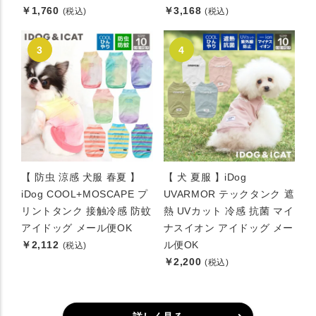
￥1,760
￥3,168
(税込)
(税込)
【 防虫 涼感 犬服 春夏 】
【 犬 夏服 】iDog
iDog COOL+MOSCAPE プ
UVARMOR テックタンク 遮
リントタンク 接触冷感 防蚊
熱 UVカット 冷感 抗菌 マイ
アイドッグ メール便OK
ナスイオン アイドッグ メー
￥2,112
ル便OK
(税込)
￥2,200
(税込)