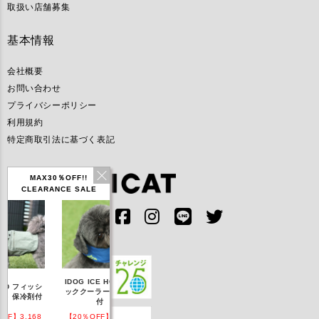
取扱い店舗募集
基本情報
会社概要
お問い合わせ
プライバシーポリシー
利用規約
特定商取引法に基づく表記
MAX30％OFF!!
CLEARANCE SALE
IDOG ICE HOLD ネ
シ
テックタンク 遮熱
リフレッシングバンダ
ひん
ッククーラー 保冷剤
付
UVカット
ナ
付
8
【20％OFF】1,760
【20％OFF】2,200
【20％OFF】1,144
【20