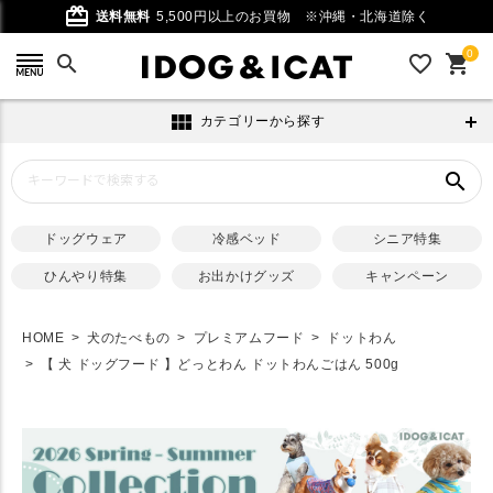
card_giftcard
送料無料
5,500円以上のお買物
※沖縄・北海道除く
0
search
favorite_outline
shopping_cart
view_module
カテゴリーから探す
search
ドッグウェア
冷感ベッド
シニア特集
ひんやり特集
お出かけグッズ
キャンペーン
HOME
犬のたべもの
プレミアムフード
ドットわん
【 犬 ドッグフード 】どっとわん ドットわんごはん 500g