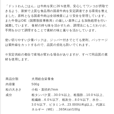
「ドットわんごはん」は牛肉を実に26％使用。安心してワンコが摂取で
きるよう、新鮮で上質な食品用の国産牛肉を安定調達できる環境を整え
ました。原料となる国産牛肉は全頭検査により安全を管理しています。
また牛骨はOIE（国際獣疫事務局）の厳しい基準による加熱処理を行い
減菌しています。 食材の持ち味を活かすため、調理法にもこだわりが。
手間をかけて調理することで素材の味と薫りを活かしています。
使い切りやすい少量パックは、ジッパー付きでとても便利。パッケージ
は紫外線をカットするので、品質の劣化も防いでくれます。
※安定供給の都合で産地が変わる場合がありますが、すべて同品質の素
材を使用します。
★ SPEC
商品分類
犬用総合栄養食
内容量
500g
粒の大きさ
小粒・直径約7mm
成分
粗タンパク質…30.0％以上、粗脂肪…10.0％以上、
粗繊維…6.0％以下、粗灰分…8.0％以下、水分…
3.0％以下、ビタミンA…23.000IU/Kg以上、代謝エ
ネルギー（ME）…365Kcal/100g