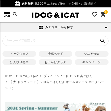
card_giftcard
送料無料
5,500円以上のお買物
※沖縄・北海道除く
0
search
favorite_outline
shopping_cart
view_module
カテゴリーから探す
search
ドッグウェア
冷感ベッド
シニア特集
ひんやり特集
お出かけグッズ
キャンペーン
HOME
犬のたべもの
プレミアムフード
ジロ吉ごはん
【 犬 ドッグフード 】ジロ吉ごはんだよ オールステージ ポークベー
ス1kg