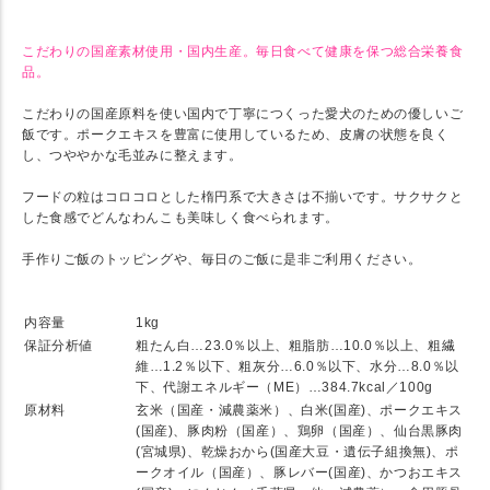
こだわりの国産素材使用・国内生産。毎日食べて健康を保つ総合栄養食
品。
こだわりの国産原料を使い国内で丁寧につくった愛犬のための優しいご
飯です。ポークエキスを豊富に使用しているため、皮膚の状態を良く
し、つややかな毛並みに整えます。
フードの粒はコロコロとした楕円系で大きさは不揃いです。サクサクと
した食感でどんなわんこも美味しく食べられます。
手作りご飯のトッピングや、毎日のご飯に是非ご利用ください。
★ SPEC
内容量
1kg
保証分析値
粗たん白…23.0％以上、粗脂肪…10.0％以上、粗繊
維…1.2％以下、粗灰分…6.0％以下、水分…8.0％以
下、代謝エネルギー（ME）…384.7kcal／100g
原材料
玄米（国産・減農薬米）、白米(国産)、ポークエキス
(国産)、豚肉粉（国産）、鶏卵（国産）、仙台黒豚肉
(宮城県)、乾燥おから(国産大豆・遺伝子組換無)、ポ
ークオイル（国産）、豚レバー(国産)、かつおエキス