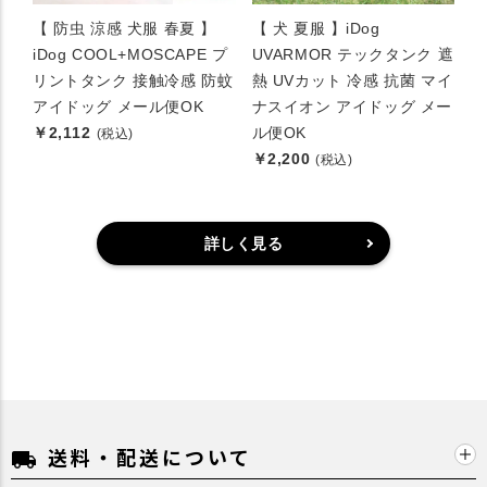
【 防虫 涼感 犬服 春夏 】
【 犬 夏服 】iDog
iDog COOL+MOSCAPE プ
UVARMOR テックタンク 遮
リントタンク 接触冷感 防蚊
熱 UVカット 冷感 抗菌 マイ
アイドッグ メール便OK
ナスイオン アイドッグ メー
￥2,112
ル便OK
(税込)
￥2,200
(税込)
詳しく見る
送料・配送について
local_shipping