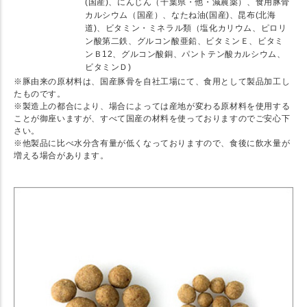
(国産)、にんじん（千葉県・他・減農薬）、食用豚骨
カルシウム（国産）、なたね油(国産)、昆布(北海
道)、ビタミン・ミネラル類（塩化カリウム、ピロリ
ン酸第二鉄、グルコン酸亜鉛、ビタミンＥ、ビタミ
ンＢ12、グルコン酸銅、パントテン酸カルシウム、
ビタミンＤ)
※豚由来の原材料は、国産豚骨を自社工場にて、食用として製品加工し
たものです。
※製造上の都合により、場合によっては産地が変わる原材料を使用する
ことが御座いますが、すべて国産の材料を使っておりますのでご安心下
さい。
※他製品に比べ水分含有量が低くなっておりますので、食後に飲水量が
増える場合があります。
★ Detail