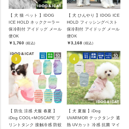
【 犬 猫 ペット 】IDOG
【 犬 ひんやり 】IDOG ICE
ICE HOLD ネッククーラー
HOLD フィッシングベスト
保冷剤付 アイドッグ メール
保冷剤付 アイドッグ メール
便OK
便OK
￥1,760
￥3,168
(税込)
(税込)
【 防虫 涼感 犬服 春夏 】
【 犬 夏服 】iDog
iDog COOL+MOSCAPE プ
UVARMOR テックタンク 遮
リントタンク 接触冷感 防蚊
熱 UVカット 冷感 抗菌 マイ