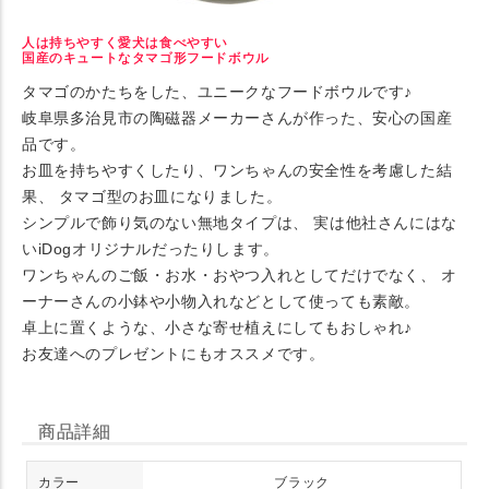
人は持ちやすく愛犬は食べやすい
国産のキュートなタマゴ形フードボウル
タマゴのかたちをした、ユニークなフードボウルです♪
岐阜県多治見市の陶磁器メーカーさんが作った、安心の国産
品です。
お皿を持ちやすくしたり、ワンちゃんの安全性を考慮した結
果、 タマゴ型のお皿になりました。
シンプルで飾り気のない無地タイプは、 実は他社さんにはな
いiDogオリジナルだったりします。
ワンちゃんのご飯・お水・おやつ入れとしてだけでなく、 オ
ーナーさんの小鉢や小物入れなどとして使っても素敵。
卓上に置くような、小さな寄せ植えにしてもおしゃれ♪
お友達へのプレゼントにもオススメです。
商品詳細
カラー
ブラック