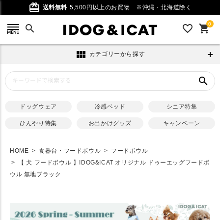
card_giftcard
送料無料
5,500円以上のお買物
※沖縄・北海道除く
0
search
favorite_outline
shopping_cart
view_module
カテゴリーから探す
search
ドッグウェア
冷感ベッド
シニア特集
ひんやり特集
お出かけグッズ
キャンペーン
HOME
食器台・フードボウル
フードボウル
【 犬 フードボウル 】IDOG&ICAT オリジナル ドゥーエッグフードボ
ウル 無地ブラック