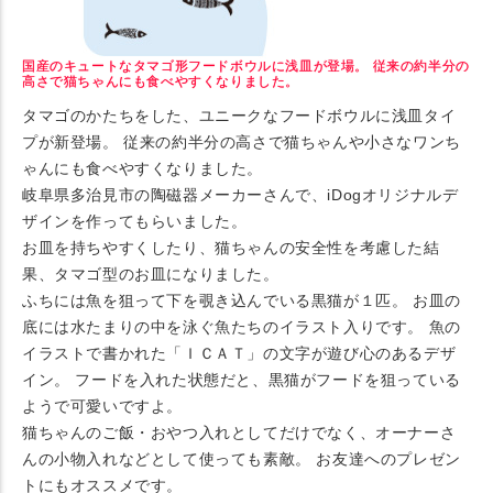
国産のキュートなタマゴ形フードボウルに浅皿が登場。 従来の約半分の
高さで猫ちゃんにも食べやすくなりました。
タマゴのかたちをした、ユニークなフードボウルに浅皿タイ
プが新登場。 従来の約半分の高さで猫ちゃんや小さなワンち
ゃんにも食べやすくなりました。
岐阜県多治見市の陶磁器メーカーさんで、iDogオリジナルデ
ザインを作ってもらいました。
お皿を持ちやすくしたり、猫ちゃんの安全性を考慮した結
果、タマゴ型のお皿になりました。
ふちには魚を狙って下を覗き込んでいる黒猫が１匹。 お皿の
底には水たまりの中を泳ぐ魚たちのイラスト入りです。 魚の
イラストで書かれた「ＩＣＡＴ」の文字が遊び心のあるデザ
イン。 フードを入れた状態だと、黒猫がフードを狙っている
ようで可愛いですよ。
猫ちゃんのご飯・おやつ入れとしてだけでなく、オーナーさ
んの小物入れなどとして使っても素敵。 お友達へのプレゼン
トにもオススメです。