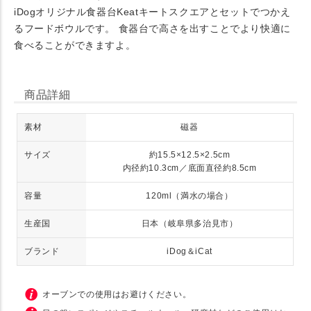
iDogオリジナル食器台Keatキートスクエアとセットでつかえ
るフードボウルです。 食器台で高さを出すことでより快適に
食べることができますよ。
商品詳細
素材
磁器
サイズ
約15.5×12.5×2.5cm
内径約10.3cm／底面直径約8.5cm
容量
120ml（満水の場合）
生産国
日本（岐阜県多治見市）
ブランド
iDog＆iCat
オーブンでの使用はお避けください。