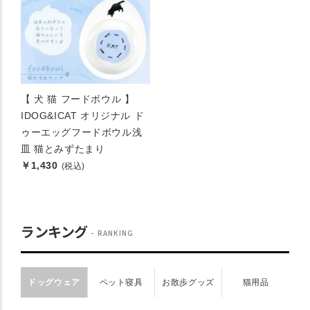
【 犬 猫 フードボウル 】
IDOG&ICAT オリジナル ド
ゥーエッグフードボウル浅
皿 猫とみずたまり
￥1,430
(税込)
ランキング
RANKING
ドッグウェア
ペット寝具
お散歩グッズ
猫用品