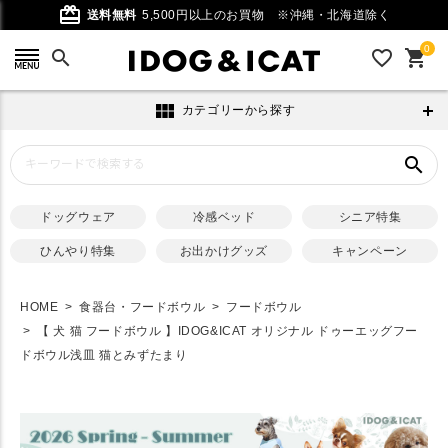
card_giftcard
送料無料
5,500円以上のお買物
※沖縄・北海道除く
0
search
favorite_outline
shopping_cart
view_module
カテゴリーから探す
search
ドッグウェア
冷感ベッド
シニア特集
ひんやり特集
お出かけグッズ
キャンペーン
HOME
食器台・フードボウル
フードボウル
【 犬 猫 フードボウル 】IDOG&ICAT オリジナル ドゥーエッグフー
ドボウル浅皿 猫とみずたまり