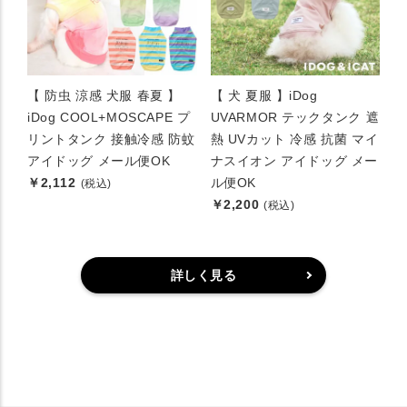
【 防虫 涼感 犬服 春夏 】
【 犬 夏服 】iDog
iDog COOL+MOSCAPE プ
UVARMOR テックタンク 遮
リントタンク 接触冷感 防蚊
熱 UVカット 冷感 抗菌 マイ
アイドッグ メール便OK
ナスイオン アイドッグ メー
￥2,112
ル便OK
(税込)
￥2,200
(税込)
詳しく見る