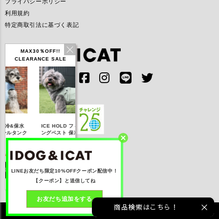
プライバシーポリシー
利用規約
特定商取引法に基づく表記
MAX30％OFF!!
CLEARANCE SALE
IDOG ICE HOLD ネ
水
ICE HOLD フィッシ
テックタンク 遮熱
リフ
ッククーラー 保冷剤
ク
ングベスト 保冷剤付
UVカット
付
0
【20％OFF】3,168
【20％OFF】1,760
【20％OFF】2,200
【2
円(税込み)
円(税込み)
円(税込み)
詳しく見る
詳しく見る
詳しく見る
LINEお友だち限定10%OFFクーポン配信中！
【クーポン】と送信してね
お友だち追加をする
商品検索はこちら！
©2021 株式会社ゼフィール All rights reserved.