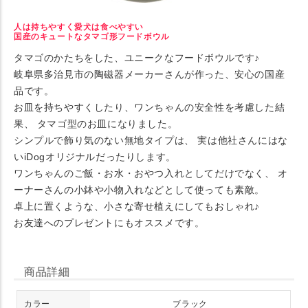
人は持ちやすく愛犬は食べやすい
国産のキュートなタマゴ形フードボウル
タマゴのかたちをした、ユニークなフードボウルです♪
岐阜県多治見市の陶磁器メーカーさんが作った、安心の国産
品です。
お皿を持ちやすくしたり、ワンちゃんの安全性を考慮した結
果、 タマゴ型のお皿になりました。
シンプルで飾り気のない無地タイプは、 実は他社さんにはな
いiDogオリジナルだったりします。
ワンちゃんのご飯・お水・おやつ入れとしてだけでなく、 オ
ーナーさんの小鉢や小物入れなどとして使っても素敵。
卓上に置くような、小さな寄せ植えにしてもおしゃれ♪
お友達へのプレゼントにもオススメです。
商品詳細
カラー
ブラック