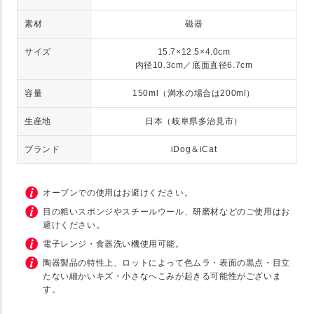
素材
磁器
サイズ
15.7×12.5×4.0cm
内径10.3cm／底面直径6.7cm
容量
150ml（満水の場合は200ml）
生産地
日本（岐阜県多治見市）
ブランド
iDog＆iCat
オーブンでの使用はお避けください。
目の粗いスポンジやスチールウール、研磨材などのご使用はお
避けください。
電子レンジ・食器洗い機使用可能。
陶器製品の特性上、ロットによって色ムラ・表面の黒点・目立
たない細かいキズ・小さなへこみが起きる可能性がございま
す。