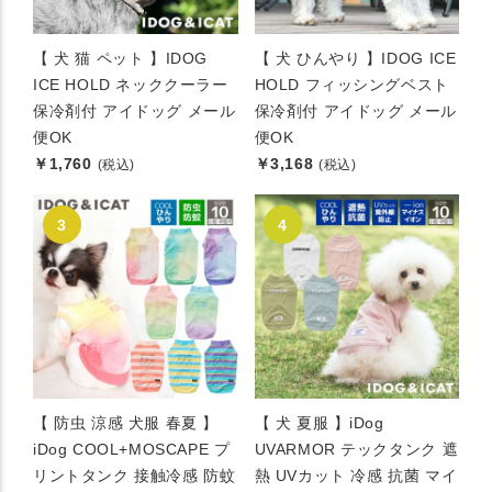
【 犬 猫 ペット 】IDOG
【 犬 ひんやり 】IDOG ICE
ICE HOLD ネッククーラー
HOLD フィッシングベスト
保冷剤付 アイドッグ メール
保冷剤付 アイドッグ メール
便OK
便OK
￥1,760
￥3,168
(税込)
(税込)
【 防虫 涼感 犬服 春夏 】
【 犬 夏服 】iDog
iDog COOL+MOSCAPE プ
UVARMOR テックタンク 遮
リントタンク 接触冷感 防蚊
熱 UVカット 冷感 抗菌 マイ