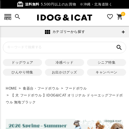
card_giftcard
送料無料
5,500円以上のお買物
※沖縄・北海道除く
0
search
favorite_outline
shopping_cart
view_module
カテゴリーから探す
search
ドッグウェア
冷感ベッド
シニア特集
ひんやり特集
お出かけグッズ
キャンペーン
HOME
食器台・フードボウル
フードボウル
【 犬 フードボウル 】IDOG&ICAT オリジナル ドゥーエッグフードボ
ウル 無地ブラック