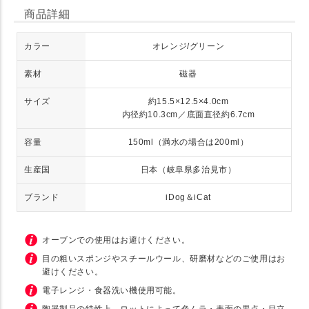
商品詳細
カラー
オレンジ/グリーン
素材
磁器
サイズ
約15.5×12.5×4.0cm
内径約10.3cm／底面直径約6.7cm
容量
150ml（満水の場合は200ml）
生産国
日本（岐阜県多治見市）
ブランド
iDog＆iCat
オーブンでの使用はお避けください。
目の粗いスポンジやスチールウール、研磨材などのご使用はお
避けください。
電子レンジ・食器洗い機使用可能。
陶器製品の特性上、ロットによって色ムラ・表面の黒点・目立