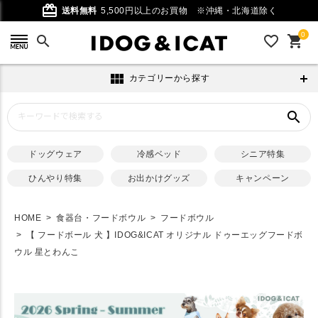
card_giftcard
送料無料
5,500円以上のお買物
※沖縄・北海道除く
0
search
favorite_outline
shopping_cart
view_module
カテゴリーから探す
search
ドッグウェア
冷感ベッド
シニア特集
ひんやり特集
お出かけグッズ
キャンペーン
HOME
食器台・フードボウル
フードボウル
【 フードボール 犬 】IDOG&ICAT オリジナル ドゥーエッグフードボ
ウル 星とわんこ