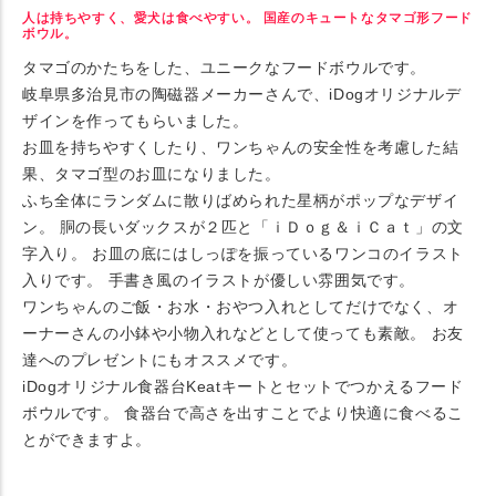
人は持ちやすく、愛犬は食べやすい。 国産のキュートなタマゴ形フード
ボウル。
タマゴのかたちをした、ユニークなフードボウルです。
岐阜県多治見市の陶磁器メーカーさんで、iDogオリジナルデ
ザインを作ってもらいました。
お皿を持ちやすくしたり、ワンちゃんの安全性を考慮した結
果、タマゴ型のお皿になりました。
ふち全体にランダムに散りばめられた星柄がポップなデザイ
ン。 胴の長いダックスが２匹と「ｉＤｏｇ＆ｉＣａｔ」の文
字入り。 お皿の底にはしっぽを振っているワンコのイラスト
入りです。 手書き風のイラストが優しい雰囲気です。
ワンちゃんのご飯・お水・おやつ入れとしてだけでなく、オ
ーナーさんの小鉢や小物入れなどとして使っても素敵。 お友
達へのプレゼントにもオススメです。
iDogオリジナル食器台Keatキートとセットでつかえるフード
ボウルです。 食器台で高さを出すことでより快適に食べるこ
とができますよ。