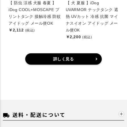
【 防虫 涼感 犬服 春夏 】
【 犬 夏服 】iDog
iDog COOL+MOSCAPE プ
UVARMOR テックタンク 遮
リントタンク 接触冷感 防蚊
熱 UVカット 冷感 抗菌 マイ
アイドッグ メール便OK
ナスイオン アイドッグ メー
￥2,112
ル便OK
(税込)
￥2,200
(税込)
詳しく見る
送料・配送について
local_shipping