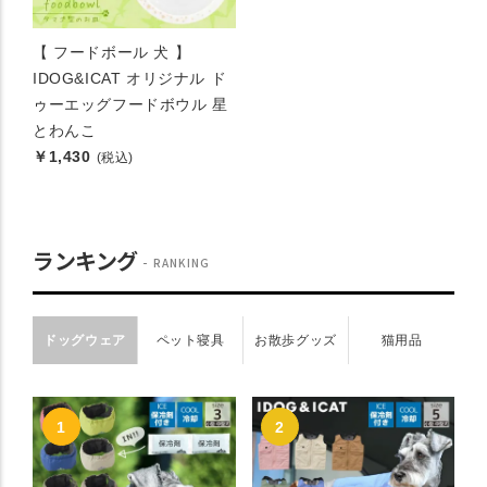
【 フードボール 犬 】
IDOG&ICAT オリジナル ド
ゥーエッグフードボウル 星
とわんこ
￥1,430
(税込)
ランキング
RANKING
ドッグウェア
ペット寝具
お散歩グッズ
猫用品