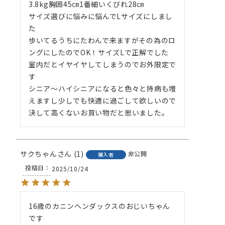
3.8kg胸囲45㎝1番細いくびれ28㎝

サイズ選びに悩みに悩んでLサイズにしまし
た

歩いてるうちにたわんで来ますがその為のロ
ングにしたのでOK！サイズLで正解でした

室内だとイヤイヤしてしまうのでお外限定で
す

シニア～ハイシニアになると色々と持病も増
えますし少しでも快適に過ごして欲しいので
決して高くないお買い物だと思いました。 
サクちゃん
1
非公開
購入者
投稿日
2025/10/24
16歳のカニンヘンダックスのおじいちゃん
です　
