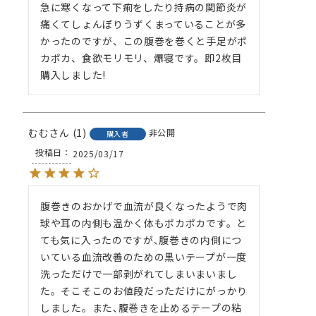
急に寒くなって下痢をしたり持病の関節炎が
痛くてしょんぼりうずくまっていることが多
かったのですが、この腹巻を巻くと手足がポ
カポカ、食欲モリモリ、爆寝です。即2枚目
購入しました!
むむ
1
非公開
購入者
投稿日
2025/03/17
腹巻きのおかげで血流が良くなったようで肉
球や耳の内側も温かく体もポカポカです。と
ても気に入ったのですが､腹巻きの内側につ
いている血流改善のための黒いテープが一度
洗っただけで一部剥がれてしまいまいまし
た。そこそこのお値段だっただけにがっかり
しました。また､腹巻きを止めるテープの粘