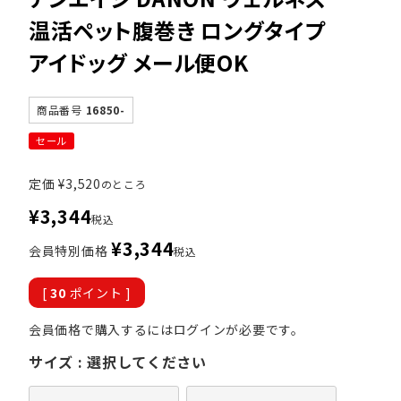
温活ペット腹巻き ロングタイプ
アイドッグ メール便OK
商品番号
16850-
セール
定価
¥
3,520
のところ
¥
3,344
税込
¥
3,344
会員特別価格
税込
[
30
ポイント ]
会員価格で購入するにはログインが必要です。
サイズ
選択してください