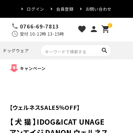
ログイン
会員登録
お問い合わせ
0766-69-7813
call
0
favorite
person
shopping_cart
schedule
受付 10-12時 13-15時
search
ドッグウェア
キャンペーン
【ウェルネスSALE5％OFF】
【 犬 猫 】IDOG&ICAT UNAGE
アンエイジ DANON ウェルネス