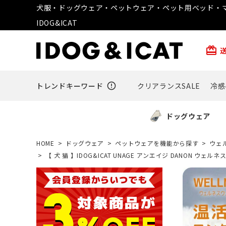
犬服・ドッグウェア・ペットウェア・ペット用ベッド・マ
IDOG&ICAT
card_giftcard
トレンドキーワード
error_outline
クリアランスSALE
冷感
ドッグウェア
HOME
ドッグウェア
ペットウェアを機能から探す
ウェ
【 犬 猫 】IDOG&ICAT UNAGE アンエイジ DANON ウ