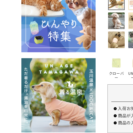
クローバ
U
ー
入荷お
商品が
商品の