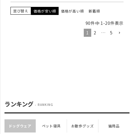
並び替え
価格が安い順
価格が高い順
新着順
90
件中
1
-
20
件表示
1
2
…
5
ランキング
RANKING
ドッグウェア
ペット寝具
お散歩グッズ
猫用品