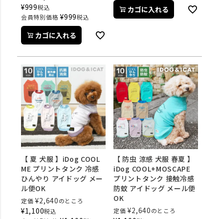
¥
999
税込
カゴに入れる
¥
999
会員特別価格
税込
カゴに入れる
【 夏 犬服 】iDog COOL
【 防虫 涼感 犬服 春夏 】
ME プリントタンク 冷感
iDog COOL+MOSCAPE
ひんやり アイドッグ メー
プリントタンク 接触冷感
ル便OK
防蚊 アイドッグ メール便
OK
¥
2,640
定価
のところ
¥
2,640
¥
1,100
定価
のところ
税込