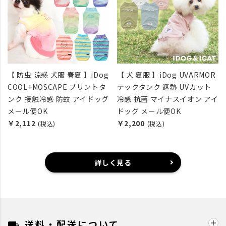
【 防虫 涼感 犬服 春夏 】iDog
【 犬 夏服 】iDog UVARMOR
COOL+MOSCAPE プリントタ
テックタンク 遮熱 UVカット
ンク 接触冷感 防蚊 アイドッグ
冷感 抗菌 マイナスイオン アイ
メール便OK
ドッグ メール便OK
￥2,112
￥2,200
(税込)
(税込)
詳しく見る
送料・配送について
local_shipping