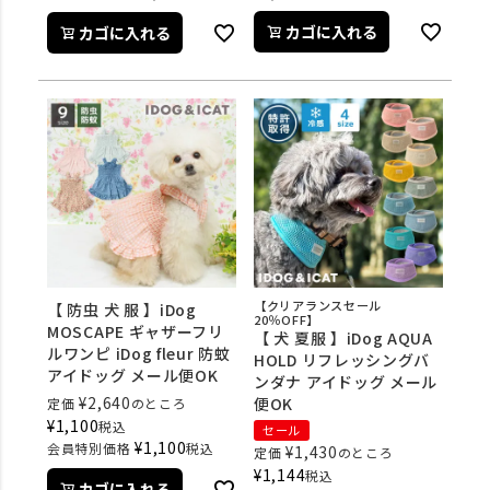
カゴに入れる
カゴに入れる
【クリアランスセール
【 防虫 犬 服 】iDog
20％OFF】
MOSCAPE ギャザーフリ
【 犬 夏服 】iDog AQUA
ルワンピ iDog fleur 防蚊
HOLD リフレッシングバ
アイドッグ メール便OK
ンダナ アイドッグ メール
¥
2,640
便OK
定価
のところ
¥
1,100
税込
セール
¥
1,100
会員特別価格
税込
¥
1,430
定価
のところ
¥
1,144
税込
カゴに入れる