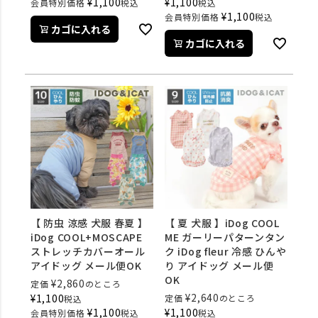
¥
1,100
¥
1,100
会員特別価格
税込
税込
¥
1,100
会員特別価格
税込
カゴに入れる
カゴに入れる
【 防虫 涼感 犬服 春夏 】
【 夏 犬服 】iDog COOL
iDog COOL+MOSCAPE
ME ガーリーパターンタン
ストレッチカバーオール
ク iDog fleur 冷感 ひんや
アイドッグ メール便OK
り アイドッグ メール便
OK
¥
2,860
定価
のところ
¥
2,640
¥
1,100
定価
のところ
税込
¥
1,100
¥
1,100
会員特別価格
税込
税込