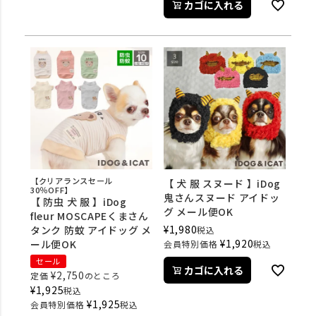
カゴに入れる
【クリアランスセール
【 犬 服 スヌード 】iDog
30％OFF】
鬼さんスヌード アイドッ
【 防虫 犬 服 】iDog
グ メール便OK
fleur MOSCAPEくまさん
¥
1,980
タンク 防蚊 アイドッグ メ
税込
¥
1,920
ール便OK
会員特別価格
税込
セール
カゴに入れる
¥
2,750
定価
のところ
¥
1,925
税込
¥
1,925
会員特別価格
税込