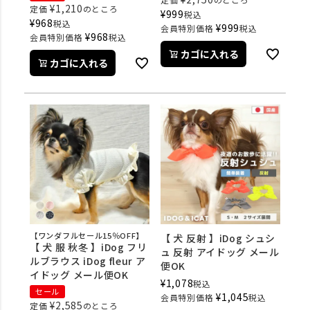
¥
1,210
定価
のところ
¥
999
税込
¥
968
税込
¥
999
会員特別価格
税込
¥
968
会員特別価格
税込
カゴに入れる
カゴに入れる
【ワンダフルセール15％OFF】
【 犬 反射 】iDog シュシ
【 犬 服 秋冬 】iDog フリ
ュ 反射 アイドッグ メール
ルブラウス iDog fleur ア
便OK
イドッグ メール便OK
¥
1,078
税込
セール
¥
1,045
会員特別価格
税込
¥
2,585
定価
のところ