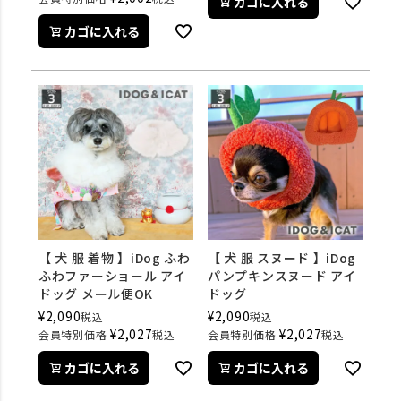
カゴに入れる
カゴに入れる
【 犬 服 着物 】iDog ふわ
【 犬 服 スヌード 】iDog
ふわファーショール アイ
パンプキンスヌード アイ
ドッグ メール便OK
ドッグ
¥
2,090
¥
2,090
税込
税込
¥
2,027
¥
2,027
会員特別価格
税込
会員特別価格
税込
カゴに入れる
カゴに入れる