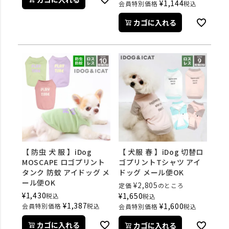
¥
1,144
会員特別価格
税込
カゴに入れる
【 防虫 犬 服 】iDog
【 犬服 春 】iDog 切替ロ
MOSCAPE ロゴプリント
ゴプリントTシャツ アイ
タンク 防蚊 アイドッグ メ
ドッグ メール便OK
ール便OK
¥
2,805
定価
のところ
¥
1,430
¥
1,650
税込
税込
¥
1,387
¥
1,600
会員特別価格
税込
会員特別価格
税込
カゴに入れる
カゴに入れる