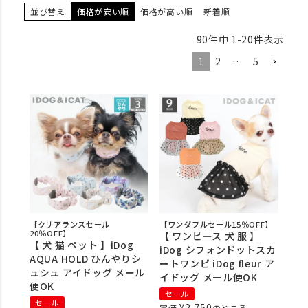
並び替え
価格が安い順
価格が高い順
新着順
90
件中
1
-
20
件表示
1
2
…
5
【クリアランスセール
【ワンダフルセール15％OFF】
20％OFF】
【 ワンピース 犬 服 】
【 犬 猫 ペット 】iDog
iDog シフォンドットスカ
AQUA HOLD ひんやりシ
ートワンピ iDog fleur ア
ュシュ アイドッグ メール
イドッグ メール便OK
便OK
セール
セール
¥
2,750
定価
のところ