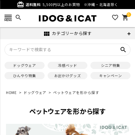
card_giftcard
送料無料
5,500円以上のお買物
※沖縄・北海道除く
0
search
favorite_outline
shopping_cart
カテゴリーから探す
view_module
search
ドッグウェア
冷感ベッド
シニア特集
ひんやり特集
お出かけグッズ
キャンペーン
HOME
ドッグウェア
ペットウェアを形から探す
ペットウェアを形から探す