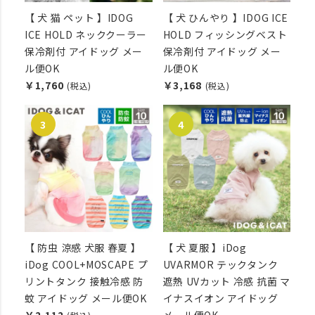
【 犬 猫 ペット 】IDOG
【 犬 ひんやり 】IDOG ICE
ICE HOLD ネッククーラー
HOLD フィッシングベスト
保冷剤付 アイドッグ メー
保冷剤付 アイドッグ メー
ル便OK
ル便OK
￥1,760
￥3,168
(税込)
(税込)
【 防虫 涼感 犬服 春夏 】
【 犬 夏服 】iDog
iDog COOL+MOSCAPE プ
UVARMOR テックタンク
リントタンク 接触冷感 防
遮熱 UVカット 冷感 抗菌 マ
蚊 アイドッグ メール便OK
イナスイオン アイドッグ