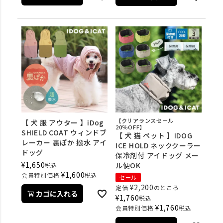
【クリアランスセール
【 犬 服 アウター 】iDog
20％OFF】
SHIELD COAT ウィンドブ
【 犬 猫 ペット 】IDOG
レーカー 裏ぽか 撥水 アイ
ICE HOLD ネッククーラー
ドッグ
保冷剤付 アイドッグ メー
¥
1,650
ル便OK
税込
¥
1,600
会員特別価格
税込
セール
¥
2,200
定価
のところ
カゴに入れる
¥
1,760
税込
¥
1,760
会員特別価格
税込