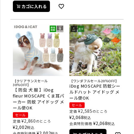
カゴに入れる
【クリアランスセール
【ワンダフルセール20％OFF】
30％OFF】
iDog MOSCAPE 防蚊シー
【 防虫 犬 服 】iDog
ルドハット アイドッグ メ
fleur MOSCAPE くま耳パ
ール便OK
ーカー 防蚊 アイドッグ メ
セール
ール便OK
¥
2,585
定価
のところ
セール
¥
2,068
税込
¥
2,860
定価
のところ
¥
2,068
会員特別価格
税込
¥
2,002
税込
¥
2,002
会員特別価格
税込