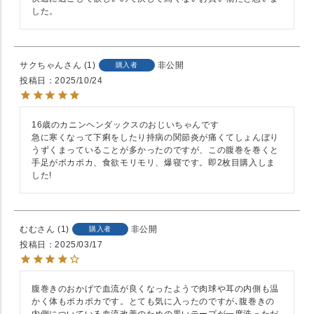
した。 
サクちゃん
1
非公開
購入者
投稿日
2025/10/24
16歳のカニンヘンダックスのおじいちゃんです　

急に寒くなって下痢をしたり持病の関節炎が痛くてしょんぼり
うずくまっていることが多かったのですが、この腹巻を巻くと
手足がポカポカ、食欲モリモリ、爆寝です。即2枚目購入しま
した!
むむ
1
非公開
購入者
投稿日
2025/03/17
腹巻きのおかげで血流が良くなったようで肉球や耳の内側も温
かく体もポカポカです。とても気に入ったのですが､腹巻きの