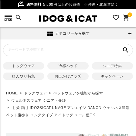
card_giftcard
送料無料
5,500円以上のお買物
※沖縄・北海道除く
0
search
favorite_outline
shopping_cart
view_module
カテゴリーから探す
search
ドッグウェア
冷感ベッド
シニア特集
ひんやり特集
お出かけグッズ
キャンペーン
HOME
ドッグウェア
ペットウェアを機能から探す
ウェルネスウェア シニア・介護
【 犬 猫 】IDOG&ICAT UNAGE アンエイジ DANON ウェルネス温活
ペット腹巻き ロングタイプ アイドッグ メール便OK