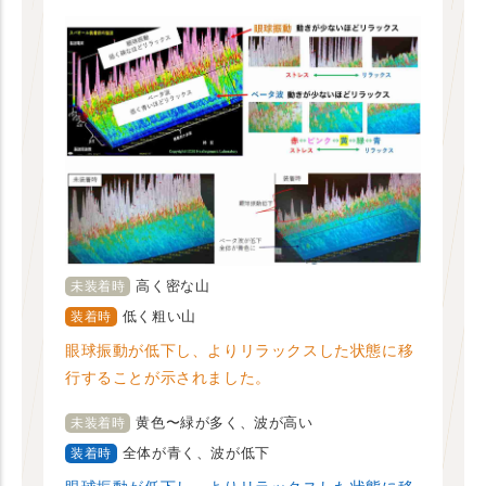
高く密な山
未装着時
低く粗い山
装着時
眼球振動が低下し、よりリラックスした状態に移
行することが示されました。
黄色〜緑が多く、波が高い
未装着時
全体が青く、波が低下
装着時