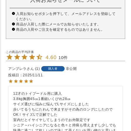
入荷お知らせメールについて
入荷お知らせボタンを押下して、メールアドレスを登録して
ください。
商品が入荷した際にメールでお知らせいたします。
商品の入荷やご注文を確定するものではありません。
4.60
10
アンブレラ
1
非公開
購入者
投稿日
2025/11/11
12才のトイプードル用に購入

3.8kg胸囲45㎝1番細いくびれ28㎝

サイズ選びに悩みに悩んでLサイズにしました

歩いてるうちにたわんで来ますがその為のロングにしたので
OK！サイズLで正解でした

室内だとイヤイヤしてしまうのでお外限定です

シニア～ハイシニアになると色々と持病も増えますし少しでも
快適に過ごして欲しいので決して高くないお買い物だと思いま