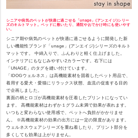
シニアや病気のペットが快適に過ごせる「unage」(アンエイジ)シリー
ズのキルトマット。ベッドに敷いたり、通院やおでかけ時にも使いやす
い。
シニア期や病気のペットが快適に過ごせるように開発した新
しい機能性ブランド「unage」(アンエイジ)シリーズのキルト
マットです。 中綿入りで、ふんわりと軽く仕上げました。
インテリアにもなじみやすい2カラーです。右下には
「UNAGE」のタグを縫い付けています。
「IDOGウェルネス」は高機能素材を固着したペット用品で、
着用する愛犬・愛猫にリラックス状態、血流の促進する目的
で企画しました。
裏面の柄とロゴが高機能素材を圧着したプリントになってい
ます。 高機能素材はわずか１グラム未満で効果が表れます。
いつもと変わらない使用感で、ペットへ負担がかかりませ
ん。 ※高機能素材の効果の出方には一定の限度があります。
ウェルネスウェアシリーズを重ね着したり、プリント部分を
多くしても効果は上がりません。