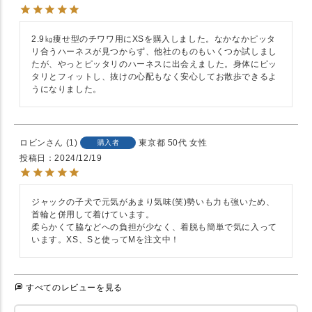
2.9㎏痩せ型のチワワ用にXSを購入しました。なかなかピッタ
リ合うハーネスが見つからず、他社のものもいくつか試しまし
たが、やっとピッタリのハーネスに出会えました。身体にピッ
タリとフィットし、抜けの心配もなく安心してお散歩できるよ
うになりました。
ロビン
1
東京都
50代
女性
購入者
投稿日
2024/12/19
ジャックの子犬で元気があまり気味(笑)勢いも力も強いため、
首輪と併用して着けています。

柔らかくて脇などへの負担が少なく、着脱も簡単で気に入って
います。XS、Sと使ってMを注文中！
すべてのレビューを見る