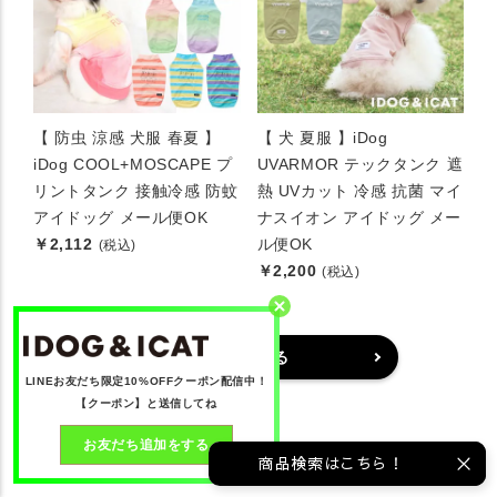
【 防虫 涼感 犬服 春夏 】
【 犬 夏服 】iDog
iDog COOL+MOSCAPE プ
UVARMOR テックタンク 遮
リントタンク 接触冷感 防蚊
熱 UVカット 冷感 抗菌 マイ
アイドッグ メール便OK
ナスイオン アイドッグ メー
￥2,112
ル便OK
(税込)
￥2,200
(税込)
詳しく見る
LINEお友だち限定10%OFFクーポン配信中！
【クーポン】と送信してね
お友だち追加をする
商品検索はこちら！