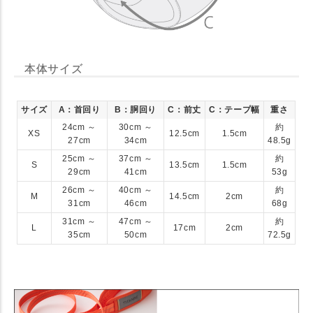
本体サイズ
サイズ
A：首回り
B：胴回り
C：前丈
C：テープ幅
重さ
24cm ～
30cm ～
約
XS
12.5cm
1.5cm
27cm
34cm
48.5g
25cm ～
37cm ～
約
S
13.5cm
1.5cm
29cm
41cm
53g
26cm ～
40cm ～
約
M
14.5cm
2cm
31cm
46cm
68g
31cm ～
47cm ～
約
L
17cm
2cm
35cm
50cm
72.5g