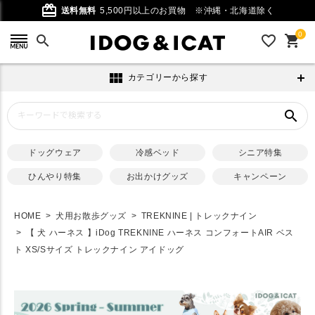
card_giftcard
送料無料
5,500円以上のお買物
※沖縄・北海道除く
0
search
favorite_outline
shopping_cart
view_module
カテゴリーから探す
search
ドッグウェア
冷感ベッド
シニア特集
ひんやり特集
お出かけグッズ
キャンペーン
HOME
犬用お散歩グッズ
TREKNINE | トレックナイン
【 犬 ハーネス 】iDog TREKNINE ハーネス コンフォートAIR ベス
ト XS/Sサイズ トレックナイン アイドッグ