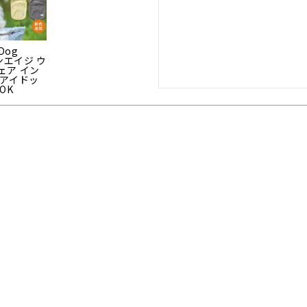
Dog
アンエイジ ウ
ェア イン
 アイドッ
OK