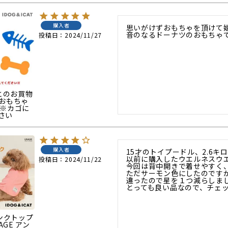
購入者
思いがけずおもちゃを頂けて嬉
音のなるドーナツのおもちゃ
投稿日
2024/11/27
ごとのお買物
rおもちゃ
 ※カゴに
さい
購入者
15才のトイプードル、2.6キ
以前に購入したウエルネスウエ
投稿日
2024/11/22
今回は背中開きで着せやすく、
ただサーモン色にしたのです
違ったので星を１つ減らしまし
タンクトップ
NAGE アン