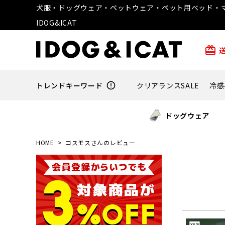
犬服・ドッグウェア・ペットウェア・ペット用ベッド・マ
IDOG&ICAT
card_giftcard
トレンドキーワード
error_outline
クリアランスSALE
冷感
ドッグウェア
HOME
コスモスさんのレビュー