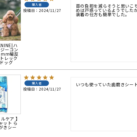
購入者
首の負担を減らそうと思いこ
めは戸惑っているようでしたが
投稿日
2024/11/27
装着の仕方も簡単でした。
KNINE|ハ
ージーコン
0mm幅反
 トレック
イドッグ
購入者
いつも使っていた歯磨きシー
投稿日
2024/11/27
タルケア 】
ャット ら
がきシー
り