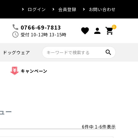
ログイン
会員登録
お問い合わせ
0766-69-7813
call
0
favorite
person
shopping_cart
schedule
受付 10-12時 13-15時
search
ドッグウェア
キャンペーン
ュー
6
件中
1
-
6
件表示