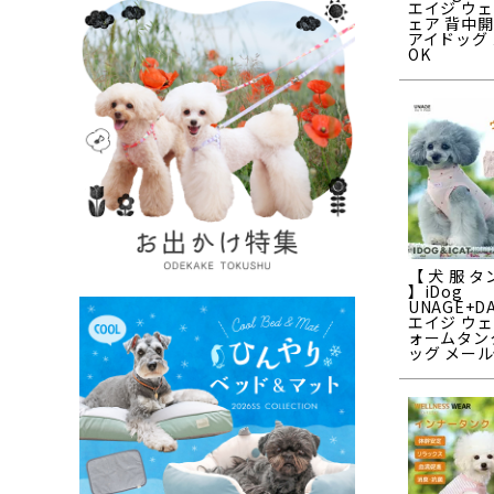
エイジ ウ
ェア 背中
アイドッグ
OK
【 犬 服 
】iDog
UNAGE+D
エイジ ウ
ォームタン
ッグ メール