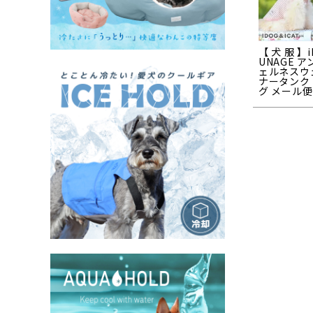
【 犬 服 】i
UNAGE 
ェルネスウ
ナータンク
グ メール便