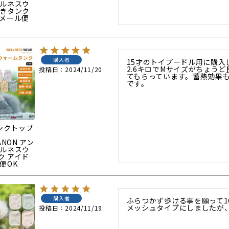
ェルネスウ
開きタンク
 メール便
購入者
15才のトイプードル用に購入
2.6キロでMサイズがちょう
投稿日
2024/11/20
てもらっています。蓄熱効果
です。
タンクトップ
ANON アン
ェルネスウ
ク アイド
便OK
購入者
ふらつかず歩ける事を願って
メッシュタイプにしましたが
投稿日
2024/11/19