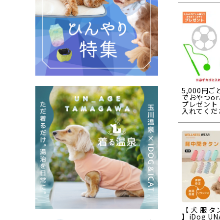
5,000円
でおやつo
プレゼント
入れてくだ
【 犬 服 
】iDog U