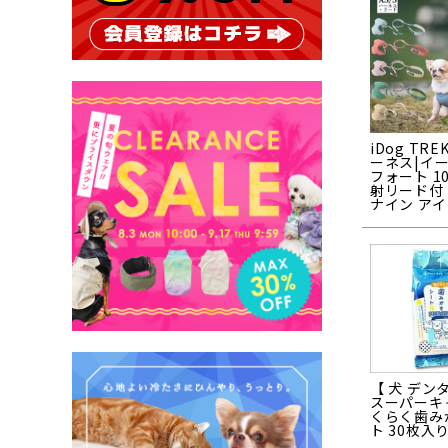
iDog TRE
ーネス|イ
フォート 1
射リード付
ナイン ア
【 犬 デン
スーパーキ
くらく歯み
ト 30枚入