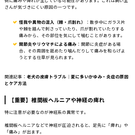
側に痛みや痺れが生じている可能性があります。これは飼い主
さんが気づきにくい原因の一つです。
怪我や異物の混入（棘・爪割れ）
：散歩中にガラス片
や棘を踏んで刺さっていたり、爪が割れていたりする
痛みから、その部位を気にして噛むことがあります。
関節炎やリウマチによる痛み
：関節に炎症がある場
合、その周囲を舐めたり噛んだりして痛みを和らげよ
うとする仕草が見られます。
関連記事：
老犬の皮膚トラブル｜夏に多いかゆみ・炎症の原因
とケア方法
【重要】椎間板ヘルニアや神経の痺れ
特に注意が必要なのが神経系の異常です。
椎間板ヘルニア
などで神経が圧迫されると、足先に「痺れ」や
「痛み」が出ます。