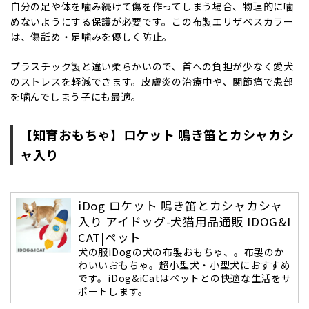
自分の足や体を噛み続けて傷を作ってしまう場合、物理的に噛
めないようにする保護が必要です。この布製エリザベスカラー
は、傷舐め・足噛みを優しく防止。
プラスチック製と違い柔らかいので、首への負担が少なく愛犬
のストレスを軽減できます。皮膚炎の治療中や、関節痛で患部
を噛んでしまう子にも最適。
【知育おもちゃ】ロケット 鳴き笛とカシャカシ
ャ入り
iDog ロケット 鳴き笛とカシャカシャ
入り アイドッグ-犬猫用品通販 IDOG&I
CAT|ペット
犬の服iDogの犬の布製おもちゃ、。布製のか
わいいおもちゃ。超小型犬・小型犬におすすめ
です。iDog&iCatはペットとの快適な生活をサ
ポートします。