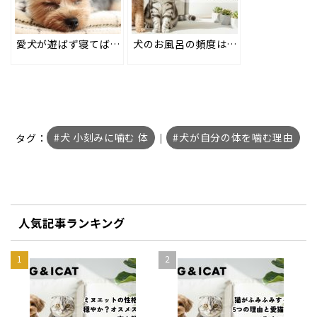
愛犬が遊ばず寝てばかりいるけど大丈夫？NGな4つのケースも！
犬のお風呂の頻度は月1回？最適な温度と嫌がる時の対策まで徹底解説！
タグ：
犬 小刻みに噛む 体
｜
犬が自分の体を噛む理由
人気記事ランキング