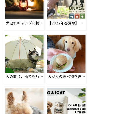
犬連れキャンプに挑戦！初めてでも安心して楽しむコツと注意点・ウェア＆グッズ紹介も #155
【2022年春夏版】シニア期や病気のペットが快適に過ごせるように開発した新しい機能性ペット用ウェア「UNAGE（アンエイジ）」 #165
犬の散歩、雨でも行く？行かない？注意点とタイプ別おすすめレインウエアの紹介も！ #192
犬が人の食べ物を欲しがる理由とは？今すぐできる5つの対処法を徹底解説！