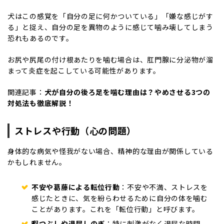
犬はこの感覚を「自分の足に何かついている」「嫌な感じがす
る」と捉え、自分の足を異物のように感じて噛み壊してしまう
恐れもあるのです。
お尻や尻尾の付け根あたりを噛む場合は、肛門腺に分泌物が溜
まって炎症を起こしている可能性があります。
関連記事：
犬が自分の後ろ足を噛む理由は？やめさせる3つの
対処法も徹底解説！
ストレスや行動（心の問題）
身体的な病気や怪我がない場合、精神的な理由が関係している
かもしれません。
不安や葛藤による転位行動
：不安や不満、ストレスを
感じたときに、気を紛らわせるために自分の体を噛む
ことがあります。これを「転位行動」と呼びます。
暇つぶしや退屈しのぎ
：特に刺激がなく退屈な時間