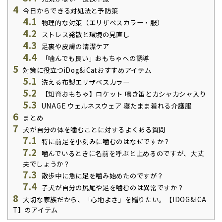
4
今日からできる対処法と予防策
4.1
物理的な対策（エリザベスカラー・服）
4.2
ストレス発散と環境の見直し
4.3
足裏や皮膚の清潔ケア
4.4
「噛んでも良い」おもちゃへの誘導
5
対策に役立つiDog&iCatおすすめアイテム
5.1
洗える布製エリザベスカラー
5.2
【知育おもちゃ】ロケット 鳴き笛とカシャカシャ入り
5.3
UNAGE ウェルネスウェア 寝たまま着れる介護服
6
まとめ
7
犬が自分の体を噛むことに対するよくある質問
7.1
特に前足を小刻みに噛むのはなぜですか？
7.2
噛んでいるときに名前を呼ぶと止めるのですが、大丈
夫でしょうか？
7.3
散歩中に急に足を噛み始めたのですが？
7.4
子犬が自分の尻尾や足を噛むのは異常ですか？
8
大切な家族だから、「心地よさ」を贈りたい。【IDOG&ICA
T】のアイテム