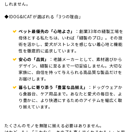
しれません。
◆IDOG&ICATが選ばれる「3つの理由」
ペット最優先の「心地よさ」
：創業33年の縫製工場を
母体とする私たちは、いわば「縫製のプロ」。その技
術を活かし、愛犬がストレスを感じない着心地と機能
性を徹底的に追求しています。
安心の「品質」
：老舗メーカーとして、素材選びから
デザイン、縫製に至るまで一切妥協しません。大切な
家族に、自信を持って与えられる高品質な製品だけを
お届けします。
暮らしに寄り添う「豊富な品揃え」
：ドッグウェアか
ら食器台、ケア用品まで。あなたと愛犬の毎日を、よ
り豊かに、より快適にするためのアイテムを幅広く取
り揃えています。
たくさんのモノを無理に揃える必要はありません。
けれど、もし「これなら、あの子も喜んでくれるかも！」と思