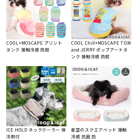
COOL+MOSCAPE プリント
COOL Chill+MOSCAPE TOM
タンク 接触冷感 防蚊
and JERRY ポップアートタ
ンク 接触冷感 防蚊
ICE HOLD ネッククーラー 保
星空のスクエアベッド 接触
冷剤付
冷感 抗菌 防