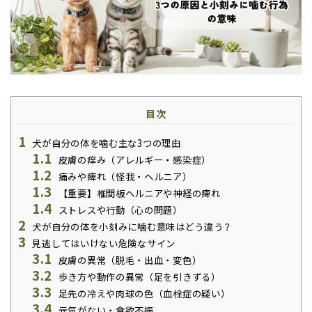
目次
1
犬が自分の体を噛む主な3つの理由
1.1
皮膚の痒み（アレルギー・感染症）
1.2
痛みや痺れ（怪我・ヘルニア）
1.3
【重要】椎間板ヘルニアや神経の痺れ
1.4
ストレスや行動（心の問題）
2
犬が自分の体を小刻みに噛む意味はどう違う？
3
見逃してはいけない危険なサイン
3.1
皮膚の異常（脱毛・出血・変色）
3.2
歩き方や動作の異常（足を引きずる）
3.3
足先の冷えや肉球の色（血栓症の疑い）
3.4
元気がない・食欲不振