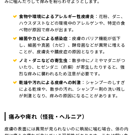
みに噛んだりして痒みを紛らわせようとします。
食物や環境によるアレルギー性皮膚炎
：花粉、ダニ、
ハウスダストなどの環境中のアレルゲンや、特定の食
べ物が原因で痒みが出ます。
細菌やカビによる感染症
：皮膚のバリア機能が低下
し、細菌や真菌（カビ）、酵母菌などが異常に増える
ことが、皮膚炎や膿皮症の原因となります。
ノミ・ダニなどの寄生虫
：散歩中にノミやマダニがつ
いたり、ヒゼンダニ（疥癬）が寄生したりすると、強
烈な痒みに襲われるため注意が必要です。
乾燥や汚れによる皮膚への刺激
：シャンプーのしすぎ
による乾燥や、散歩の汚れ、シャンプー剤の洗い残し
が刺激となり、痒みの原因になることがあります。
痛みや痺れ（怪我・ヘルニア）
皮膚の表面には異常が見られないのに執拗に噛む場合、体の内