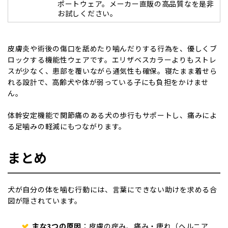
ポートウェア。メーカー直販の高品質なを是非
お試しください。
皮膚炎や術後の傷口を舐めたり噛んだりする行為を、優しくブ
ロックする機能性ウェアです。エリザベスカラーよりもストレ
スが少なく、患部を覆いながら通気性も確保。寝たまま着せら
れる設計で、高齢犬や体が弱っている子にも負担をかけませ
ん。
体幹安定機能で関節痛のある犬の歩行もサポートし、痛みによ
る足噛みの軽減にもつながります。
まとめ
犬が自分の体を噛む行動には、言葉にできない助けを求める合
図が隠されています。
主な3つの原因
：皮膚の痒み、痛み・痺れ（ヘルニア