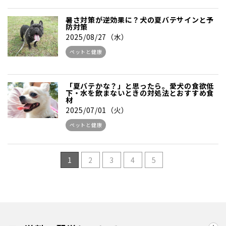
暑さ対策が逆効果に？犬の夏バテサインと予
防対策
2025/08/27（水）
ペットと健康
「夏バテかな？」と思ったら。愛犬の食欲低
下・水を飲まないときの対処法とおすすめ食
材
2025/07/01（火）
ペットと健康
1
2
3
4
5