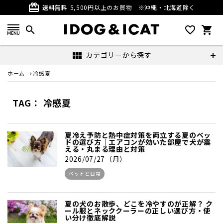
card_giftcard
送料無料
5,500円以上のお買物
※沖縄・北海道除く
search
favorite_outline
shopping_cart
カテゴリーから探す
view_module
ホーム
冷感夏
TAG： 冷感夏
夏冷え予防と熱中症対策を両立する夏のベッ
ドの選び方｜エアコンが効いた部屋で犬が震
える・丸まる理由と対策
2026/07/27（月）
ペットと日常
夏の犬のお散歩、どこを冷やすのが正解？ ク
ール服とネッククーラーの正しい選び方・使
い分け徹底解説