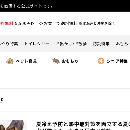
用品を直販する公式サイトです。
送料無料
5,500円以上のお買上で送料無料
※北海道と沖縄を除く
んやり特集
トイレタリー
お出かけ/お散歩
防災特集
おもち
ペット寝具
おもちゃ
シニア特集
さ
さ
夏冷え予防と熱中症対策を両立する夏