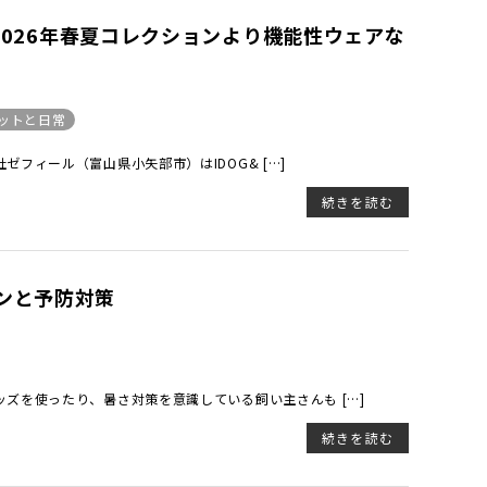
ア2026年春夏コレクションより機能性ウェアな
ットと日常
フィール（富山県小矢部市）はIDOG& […]
続きを読む
ンと予防対策
ズを使ったり、暑さ対策を意識している飼い主さんも […]
続きを読む