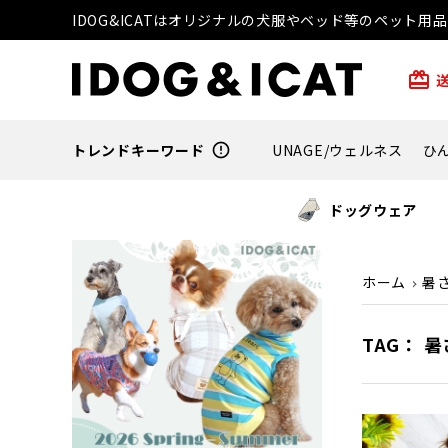
IDOG&ICATはオリジナルの犬服やベッド等のペット
card_giftcard
トレンドキーワード
error_outline
UNAGE/ウェルネス
ひ
ドッグウェア
ホーム
暑
TAG： 暑