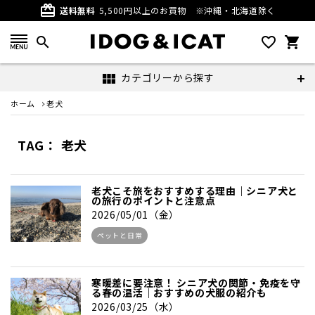
card_giftcard
送料無料
5,500円以上のお買物
※沖縄・北海道除く
search
favorite_outline
shopping_cart
カテゴリーから探す
view_module
ホーム
老犬
TAG： 老犬
老犬こそ旅をおすすめする理由｜シニア犬と
の旅行のポイントと注意点
2026/05/01（金）
ペットと日常
寒暖差に要注意！ シニア犬の関節・免疫を守
る春の温活｜おすすめの犬服の紹介も
2026/03/25（水）