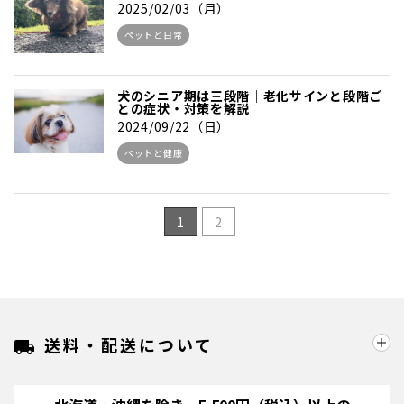
2025/02/03（月）
ペットと日常
犬のシニア期は三段階｜老化サインと段階ご
との症状・対策を解説
2024/09/22（日）
ペットと健康
1
2
送料・配送について
local_shipping