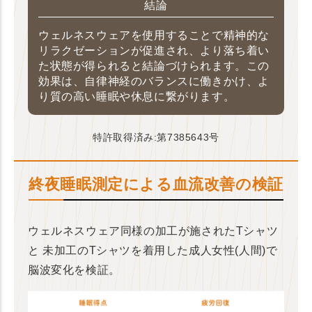
結論
ウェルネスウェアを使用することで精神的な
リラクゼーションが促進され、より落ち着い
た状態が得られると結論づけられます。この
効果は、自律神経のバランスに働きかけ、よ
り質の高い睡眠や休息に繋がります。
特許取得済み:第7385643号
終夜睡眠測定による血流改善の検証
ウェルネスウェア同様の加工が施されたTシャツ
と
未加工のTシャツを着用した成人女性(人間)で
脳波変化を検証。