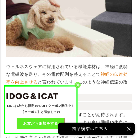
ウェルネスウェアに採用されている機能素材は、神経に微弱
な電磁波を送り、その電位配列を整えることで
神経の伝達効
率を向上させる
と言われています。このような神経伝達の改
善は、
つまずきによる重心の不安定さ
高齢犬の歩行障害など
LINEお友だち限定10%OFFクーポン配信中！
【クーポン】と送信してね
身体機能の様々な面に好影響
を及ぼすことが期待されます。
また、自律神経のバランスを調整し、より良い睡眠や休息に
お友だち追加をする
商品検索はこちら！
つながる効果も。
科学的根拠に基づく
このウェルネスウェア
は、性能の高さと快適さを備え、パートナーの生活をより豊