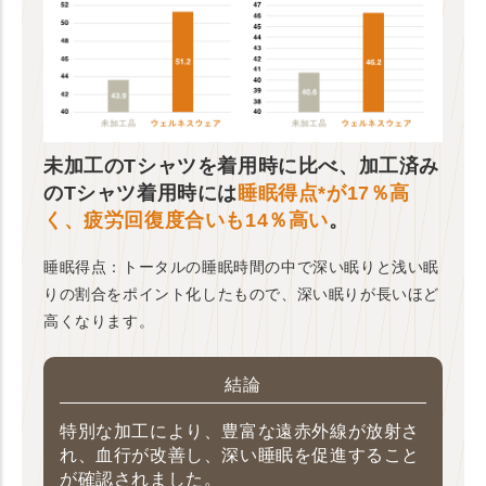
未加工のTシャツを着用時に比べ、加工済み
のTシャツ着用時には
睡眠得点*が17％高
く、疲労回復度合いも14％高い
。
睡眠得点：トータルの睡眠時間の中で深い眠りと浅い眠
りの割合をポイント化したもので、深い眠りが長いほど
高くなります。
結論
特別な加工により、豊富な遠赤外線が放射さ
れ、血行が改善し、深い睡眠を促進すること
が確認されました。