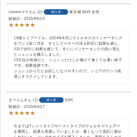
connieママ
2
東京都
60代
女性
購入者
投稿日
2025/06/15
16歳トイプードル。2024年8月にウェルネスのインナータンク
をワンコ友に頂き、すぐにクーラーの冷え対応に効果を感じ、
3日で歩行に効果を感じて、すぐにインナータンクの洗い替え
とシュシュを購入しました。

25℃位の気候だと、シュシュだけしか着けて無くても暑い様子
です。効果抜群です。

シュシュからだとお試しになりやすいので、シニアのワンコ友
達にオススメしています。
まーりん
1
50代
購入者
投稿日
2025/04/27
今まではTシャツタイプやベストタイプのウェルネスウェアー
を愛用し、効果も実感していましたが、暑くなって流石に着せ