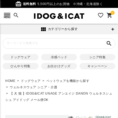
card_giftcard
送料無料
5,500円以上のお買物
※沖縄・北海道除く
0
search
favorite_outline
shopping_cart
view_module
カテゴリーから探す
search
ドッグウェア
冷感ベッド
シニア特集
ひんやり特集
お出かけグッズ
キャンペーン
HOME
ドッグウェア
ペットウェアを機能から探す
ウェルネスウェア シニア・介護
【 犬 猫 】IDOG&ICAT UNAGE アンエイジ DANON ウェルネスシュ
シュ アイドッグ メール便OK