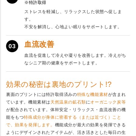
※特許取得
ストレスを軽減し、リラックスした状態へ促しま
す。
不安を解消し、心地よい眠りをサポートします。
血流改善
03
血流を促進して冷えや凝りを改善します。冷えがち
なシニア期の健康をサポートします。
効果の秘密は裏地のプリント!?
裏面のプリントには特許取得済みの
特殊な機能素材
が含まれ
ています。機能素材は
天然温泉の鉱石類
に
オーガニック炭等
が配合されています。体幹安定・リラックス・血流改善の機
能をもつ
特殊成分が身体に密着する（または近づく）こと
で、効果を発揮します。
機能成分が最大の効果を発揮できる
ようにデザインされたアイテムが、活き活きとした毎日の生