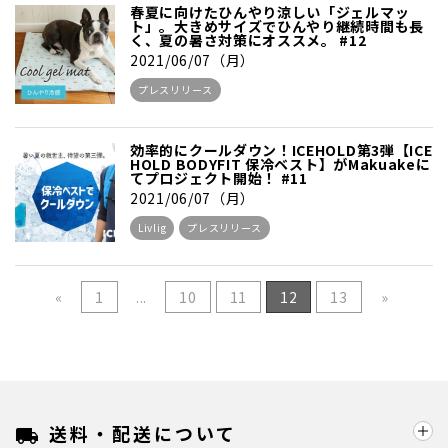
春夏に向けたひんやり涼しい「ジェルマッ
ト」。大きめサイズでひんやり継続時間も長
く、夏の暑さ対策にオススメ。 #12
2021/06/07（月）
プレスリリース
効率的にクールダウン！ICEHOLD第3弾【ICE
HOLD BODYFIT 保冷ベスト】がMakuakeに
てプロジェクト開始！ #11
2021/06/07（月）
Livlig
プレスリリース
«
1
...
10
11
12
13
»
送料・配送について
local_shipping