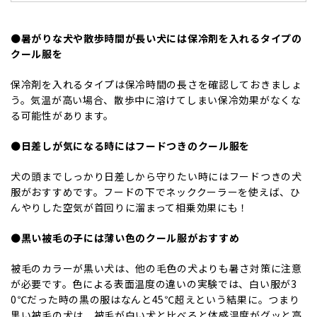
⚫️暑がりな犬や散歩時間が長い犬には保冷剤を入れるタイプの
クール服を
保冷剤を入れるタイプは保冷時間の長さを確認しておきましょ
う。気温が高い場合、散歩中に溶けてしまい保冷効果がなくな
る可能性があります。
⚫️日差しが気になる時にはフードつきのクール服を
犬の頭までしっかり日差しから守りたい時にはフードつきの犬
服がおすすめです。フードの下でネッククーラーを使えば、ひ
んやりした空気が首回りに溜まって相乗効果にも！
⚫️黒い被毛の子には薄い色のクール服がおすすめ
被毛のカラーが黒い犬は、他の毛色の犬よりも暑さ対策に注意
が必要です。色による表面温度の違いの実験では、白い服が3
0℃だった時の黒の服はなんと45℃超えという結果に。つまり
黒い被毛の犬は、被毛が白い犬と比べると体感温度がグッと高