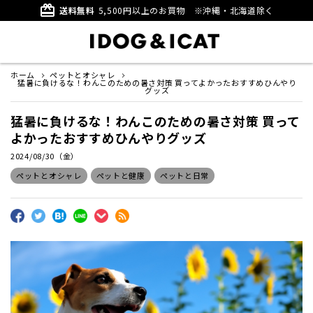
card_giftcard
送料無料
5,500円以上のお買物
※沖縄・北海道除く
ホーム
ペットとオシャレ
猛暑に負けるな！わんこのための暑さ対策 買ってよかったおすすめひんやり
グッズ
猛暑に負けるな！わんこのための暑さ対策 買って
よかったおすすめひんやりグッズ
2024/08/30（金）
ペットとオシャレ
ペットと健康
ペットと日常