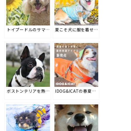
トイプードルのサマーカット注意点と熱中症対策・夏にオススメのかわいい犬服も！ #181
夏こそ犬に服を着せるのが効果的な理由・シーン別おすすめウエアの紹介も #199
ボストンテリアを熱中症から守る！暑さ対策とかわいいクール服大特集 #178
IDOG&ICATの春夏新作クーリングアイテムを2024年3月15日より順次販売。ペットの暑さ対策にオススメのウェアやネッククーラー、帽子などを取り揃えました。