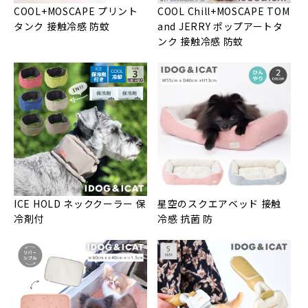
COOL+MOSCAPE プリント
COOL Chill+MOSCAPE TOM
タンク 接触冷感 防蚊
and JERRY ポップアートタ
ンク 接触冷感 防蚊
ICE HOLD ネッククーラー 保
星空のスクエアベッド 接触
冷剤付
冷感 抗菌 防