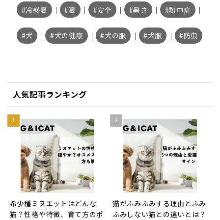
冷感夏
｜
夏
｜
安全
｜
暑さ
｜
熱中症
｜
犬
｜
犬の健康
｜
犬の服
｜
犬服
｜
防虫
人気記事ランキング
希少種ミヌエットはどんな
猫がふみふみする理由とふみ
猫？性格や特徴、育て方のポ
ふみしない猫との違いとは？