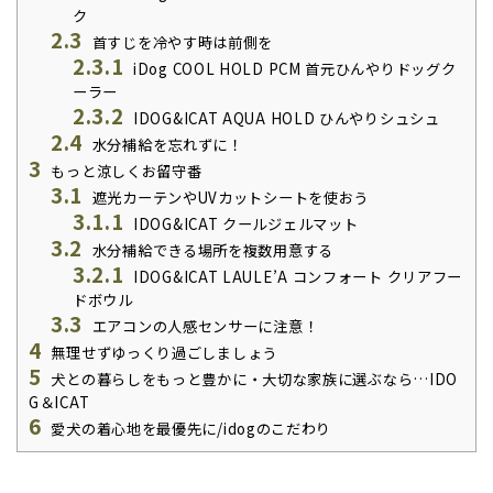
ク
2.3
首すじを冷やす時は前側を
2.3.1
iDog COOL HOLD PCM 首元ひんやりドッグク
ーラー
2.3.2
IDOG&ICAT AQUA HOLD ひんやりシュシュ
2.4
水分補給を忘れずに！
3
もっと涼しくお留守番
3.1
遮光カーテンやUVカットシートを使おう
3.1.1
IDOG&ICAT クールジェルマット
3.2
水分補給できる場所を複数用意する
3.2.1
IDOG&ICAT LAULE’A コンフォート クリアフー
ドボウル
3.3
エアコンの人感センサーに注意！
4
無理せずゆっくり過ごしましょう
5
犬との暮らしをもっと豊かに・大切な家族に選ぶなら…IDO
G＆ICAT
6
愛犬の着心地を最優先に/idogのこだわり