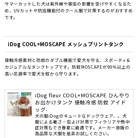
サマーカットした犬は紫外線や害虫の影響を受けやすくなるた
め、UVカットや防虫機能付のクール服で対策するのがおすすめ
です。
iDog COOL+MOSCAPE メッシュプリントタンク
接触冷感素材と防蚊のダブル機能で愛犬を守る、スポーティ&
カジュアルなタンクトップです。防蚊MOSCAPEが90％以上の
高い忌避率で愛犬を蚊から守ります。
iDog fleur COOL+MOSCAPE ひんやり
お出かけタンク 接触冷感 防蚊 アイド
ッグ-
犬の服iDogのキュートなドッグウェア、。犬
服による暑さ・虫よけ対策でフィラリアや熱中
症対策もでき春夏に最適です。メーカー直販の
高品質な犬服を是非お試しください。