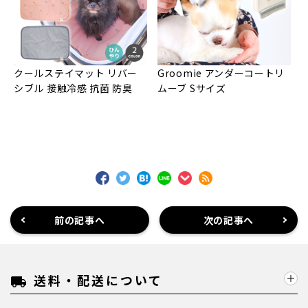
クールステイマット リバー
Groomie アンダーコートリ
シブル 接触冷感 抗菌 防臭
ムーブ Sサイズ
前の記事へ
次の記事へ
送料・配送について
local_shipping