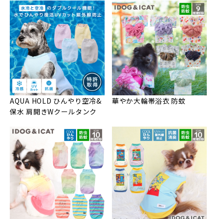
AQUA HOLD ひんやり空冷&
華やか大輪帯浴衣 防蚊
保水 肩開きWクールタンク