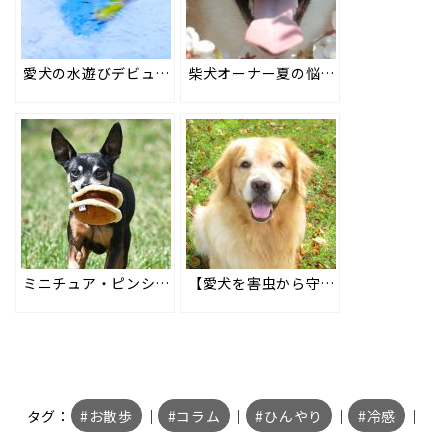
愛犬の水遊びデビュー！水が好きになる方法と安全に楽しむために気を付けるポイント
柴犬オーナー夏の悩みを解決！散歩は？エアコンはなしでOK？クール服を着ると固まって動かない？ #180
ミニチュア・ピンシャーの熱中症対策とクール服の選び方・エアコンによる寒暖差にも注意！ #179
【愛犬を害虫から守ろう】蚊・ノミ・マダニによる病気と対策・おすすめの防虫犬服も #187
タグ：
お散歩
｜
コラム
｜
ひんやり
｜
冷感
｜