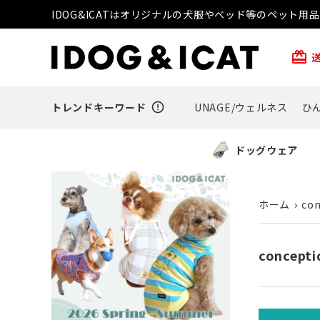
IDOG&ICATはオリジナルの犬服やベッド等のペット
card_giftcard
トレンドキーワード
error_outline
UNAGE/ウェルネス
ひ
ドッグウェア
ホーム
con
concepti