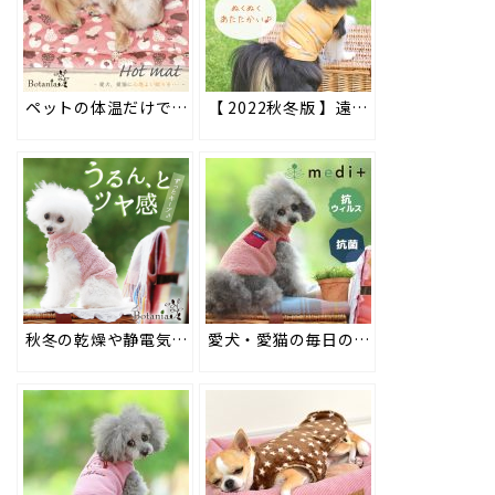
ペットの体温だけで表面温度が約＋5度に！座るだけ暖かオシャレなエコマット。 #66
【 2022秋冬版 】遠赤外線効果でペットの体温を保つ高機能素材ペット用ウェア「DANON(ダンオン)」
秋冬の乾燥や静電気対策に！保湿・毛艶UPのBotania(ボタニア) #60
愛犬・愛猫の毎日の衛生管理に。抗ウィルス・抗菌機能加工のmedi+(メディプラス) #63