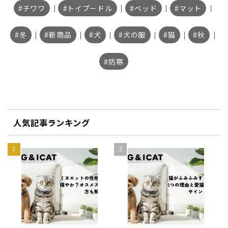
チワワ
｜
トイプードル
｜
ベッド
｜
マット
｜
冬
｜
新商品
｜
犬
｜
犬の服
｜
猫
｜
秋
｜
防寒
人気記事ランキング