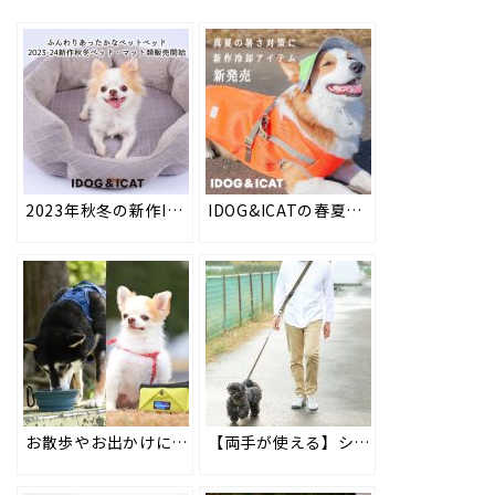
2023年秋冬の新作IDOG&ICATオリジナルペットベッド＆マットを2023年8月4日より順次販売。ペットの体温だけで暖かくなる機能性素材を使用した、ペットに優しいベッドで愛犬・愛猫に心地よい眠りを
IDOG&ICATの春夏新作クーリングアイテムを2024年3月15日より順次販売。ペットの暑さ対策にオススメのウェアやネッククーラー、帽子などを取り揃えました。
お散歩やお出かけにも◎持ち運びに便利なポータブルトレイ＆折り畳みシリコンフードボウル #147
【両手が使える】ショルダーリードで愛犬とのお散歩やお出かけが快適に♪