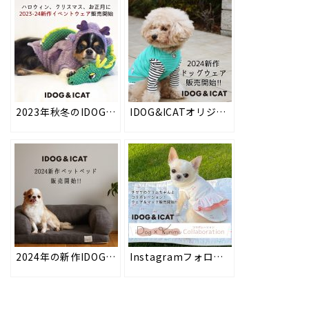
2023年秋冬のIDOG&ICAT新作イベントウェアを2023年8月18日より順次販売。ハロウィン・クリスマス・お正月など、秋冬のイベントにピッタリのペット用コスチュームです。
IDOG&ICATオリジナルの春夏新作ドッグウェアを2024年2月7日より順次販売開始！春夏に向けた防蚊加工や冷感素材など、愛犬の着心地を優先した高品質の犬用お洋服。
2024年の新作IDOG&ICATオリジナルペットベッド類を2024年2月7日より順次販売。長くご愛用いただけるウレタンフォームの高品質ベッドなど、ペットに優しいベッドで愛犬・愛猫に心地よい眠りを
Instagramフォロワー10万人超えの人気チワワ「クリムちゃん」との初コラボアイテムが2024年3月25日より順次販売開始！「好き」が詰まったこだわりのデザインのドッグウェアとマットです。