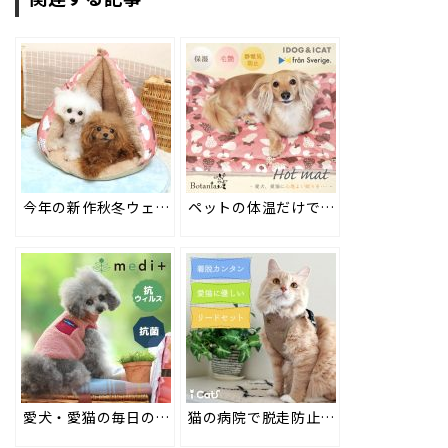
今年の新作秋冬ウェア・ベッド・マット・ピローの北欧デザインをご紹介 #62
ペットの体温だけで表面温度が約＋5度に！座るだけ暖かオシャレなエコマット。 #66
愛犬・愛猫の毎日の衛生管理に。抗ウィルス・抗菌機能加工のmedi+(メディプラス) #63
猫の病院で脱走防止!!布製ハーネスとリードのセットで安心通院 #71