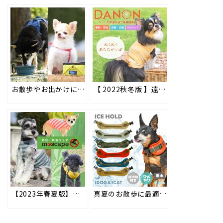
お散歩やお出かけにも◎持ち運びに便利なポータブルトレイ＆折り畳みシリコンフードボウル #147
【 2022秋冬版 】遠赤外線効果でペットの体温を保つ高機能素材ペット用ウェア「DANON(ダンオン)」
【2023年春夏版】春夏のお散歩も安心！防虫・防蚊機能のペット用ウェア「moscape（モスケイプ）」
真夏のお散歩に最適なひんやりアイテムを紹介！ #36