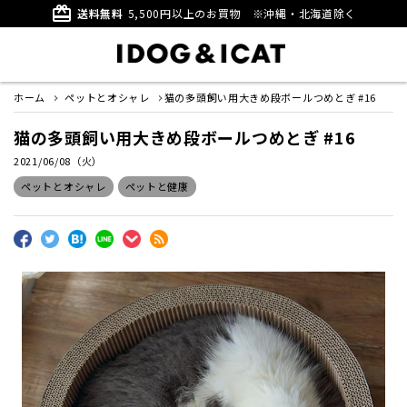
card_giftcard
送料無料
5,500円以上のお買物
※沖縄・北海道除く
ホーム
ペットとオシャレ
猫の多頭飼い用大きめ段ボールつめとぎ #16
猫の多頭飼い用大きめ段ボールつめとぎ #16
2021/06/08（火）
ペットとオシャレ
ペットと健康