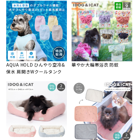
AQUA HOLD ひんやり空冷&
華やか大輪帯浴衣 防蚊
保水 肩開きWクールタンク