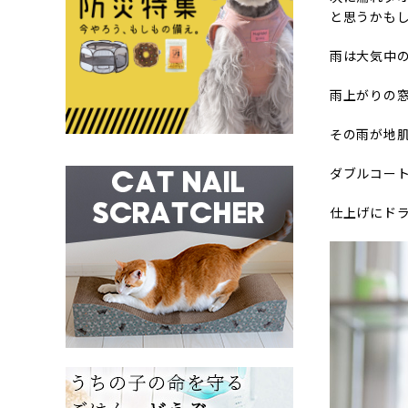
と思うかも
雨は大気中
雨上がりの
その雨が地
ダブルコー
仕上げにド