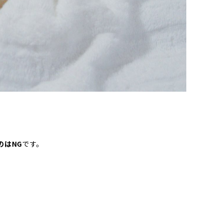
のはNG
です。