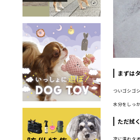
まずは
ついゴシゴ
水分をしっ
ただ拭
次に濡れタ