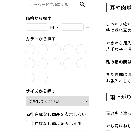
search
耳や肉
価格から探す
しっかり乾
円 ～
円
特に垂れ耳
カラーから探す
できたら足
苦手な子は
足の指の間
また
肉球は
お手入れし
サイズから探す
雨上が
雨散歩と違
在庫なし商品を表示しない
在庫なし商品を表示する
でも泥はね