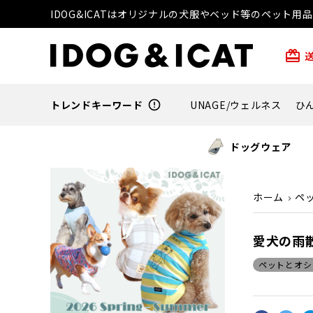
IDOG&ICATはオリジナルの犬服やベッド等のペット
card_giftcard
トレンドキーワード
error_outline
UNAGE/ウェルネス
ひ
ドッグウェア
ホーム
ペ
愛犬の雨
ペットとオシ