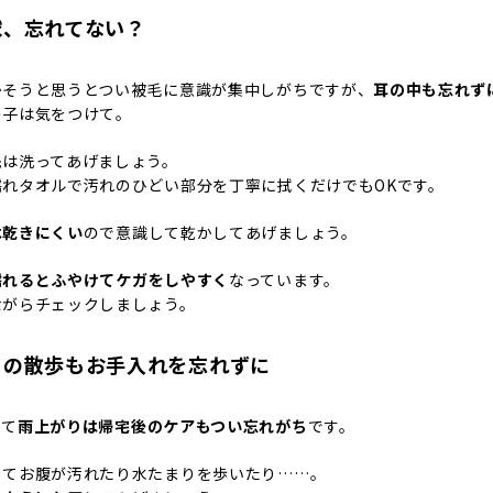
球、忘れてない？
かそうと思うとつい被毛に意識が集中しがちですが、
耳の中も忘れず
の子は気をつけて。
先は洗ってあげましょう。
濡れタオルで汚れのひどい部分を丁寧に拭くだけでもOKです。
は乾きにくい
ので意識して乾かしてあげましょう。
濡れるとふやけてケガをしやすく
なっています。
ながらチェックしましょう。
りの散歩もお手入れを忘れずに
って
雨上がりは帰宅後のケアもつい忘れがち
です。
してお腹が汚れたり水たまりを歩いたり……。