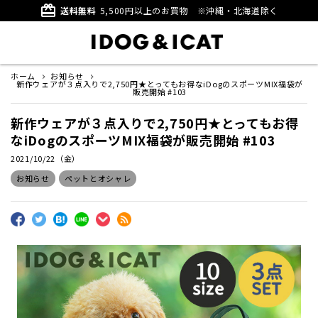
card_giftcard
送料無料
5,500円以上のお買物
※沖縄・北海道除く
ホーム
お知らせ
新作ウェアが３点入りで2,750円★とってもお得なiDogのスポーツMIX福袋が
販売開始 #103
新作ウェアが３点入りで2,750円★とってもお得
なiDogのスポーツMIX福袋が販売開始 #103
2021/10/22（金）
お知らせ
ペットとオシャレ