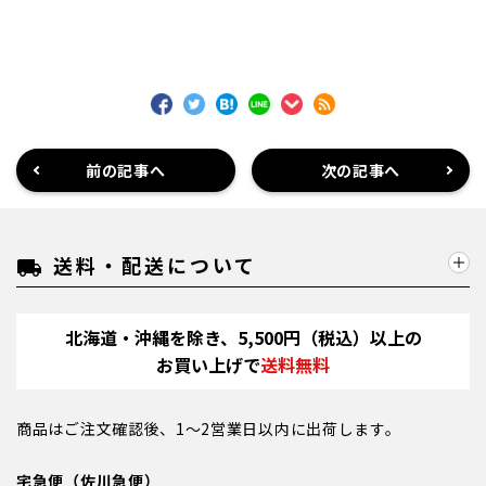
前の記事へ
次の記事へ
送料・配送について
local_shipping
北海道・沖縄を除き、5,500円（税込）以上の
お買い上げで
送料無料
商品はご注文確認後、1～2営業日以内に出荷します。
宅急便（佐川急便）