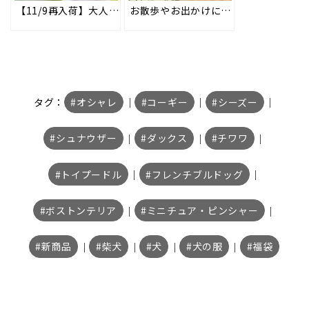
【11/9再入荷】大人気！トラパーカー＆トラスヌードが再入荷しました!! 年賀状などの撮影にもオススメ♪ #112
お散歩やお出かけにも◎持ち運びに便利なポータブルトレイ＆折り畳みシリコンフードボウル #147
タグ：
オシャレ
｜
コーギー
｜
シーズー
｜
シュナウザー
｜
ダックス
｜
チワワ
｜
トイプードル
｜
フレンチブルドッグ
｜
ボストンテリア
｜
ミニチュア・ピンシャー
｜
新商品
｜
柴犬
｜
犬
｜
犬の服
｜
福袋