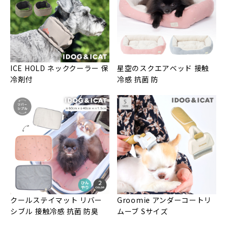
ICE HOLD ネッククーラー 保
星空のスクエアベッド 接触
冷剤付
冷感 抗菌 防
クールステイマット リバー
Groomie アンダーコートリ
シブル 接触冷感 抗菌 防臭
ムーブ Sサイズ