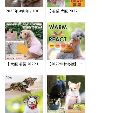
2023年は卯年。IDOG&ICATでは年賀状や記念撮影にオススメの可愛い干支ドッグウェア「うさぎパーカー」「うさぎスヌード」を2022年9月4日より順次販売開始！
【 福袋 犬服 2022 idog 】おでかけにオススメの秋服3枚セットのお得な福袋販売中!!
【 犬服 福袋 2022 idog 】iDogの国産ドッグウェアを気軽にお試し！福袋 スタンダードパック 2枚入り 好評販売中!! #72
【2022年秋冬版】魔法瓶効果でじんわりあったかいペット用ウェア「WARM REACT」 #107