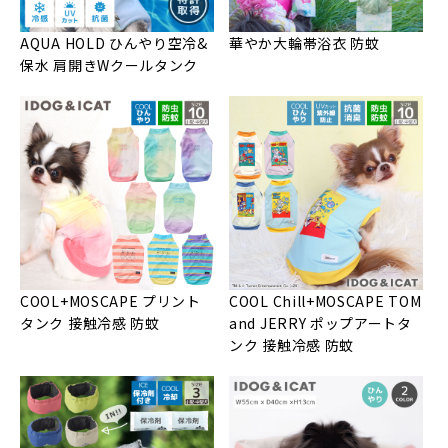
AQUA HOLD ひんやり空冷&
華やか大輪帯浴衣 防蚊
保水 肩開きWクールタンク
COOL+MOSCAPE プリント
COOL Chill+MOSCAPE TOM
タンク 接触冷感 防蚊
and JERRY ポップアートタ
ンク 接触冷感 防蚊