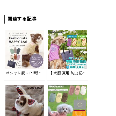
関連する記事
オシャレ度ＵＰ!!新作ウェアが点入りで2750円★お得な福袋 ファッショニスタパックが販売開始 #126
【 犬服 夏用 防虫 防蚊 ひんやり 冷感 暑さ対策 】iDogの防虫機能とひんやり快適機能を気軽にお試し！ MOSCAPE（モスケイプ）&COOL Chill（クールチル） お試し福袋 2枚入り好評販売中!! #194