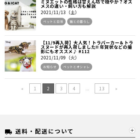
ミヌエットの性格は甘えん坊で穏やか？オス
メスの違い・飼い方も解説
2021/11/13（土）
ペットと日常
猫との暮らし
【11/9再入荷】大人気！トラパーカー＆トラ
スヌードが再入荷しました!! 年賀状などの撮
影にもオススメ♪ #112
2021/11/09（火）
お知らせ
ペットとオシャレ
«
1
2
3
4
...
13
»
送料・配送について
local_shipping