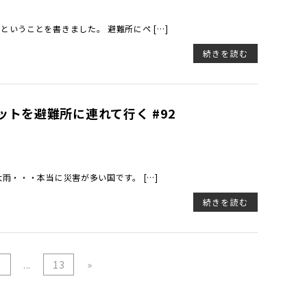
いうことを書きました。 避難所にペ […]
続きを読む
トを避難所に連れて行く #92
雨・・・本当に災害が多い国です。 […]
続きを読む
6
...
13
»