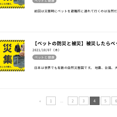
ペットと健康
前回は災害時にペットを避難所に連れて行くのは当然だと
【ペットの防災と被災】被災したらペッ
2021/10/07（木）
ペットと健康
日本は世界でも有数の自然災害国です。 地震、台風、大
«
1
...
2
3
4
5