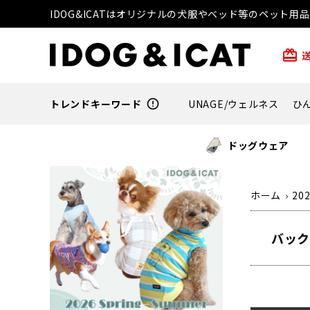
IDOG&ICATはオリジナルの犬服やベッド等のペット
card_giftcard
トレンドキーワード
error_outline
UNAGE/ウェルネス
ひ
ドッグウェア
ホーム
20
バック