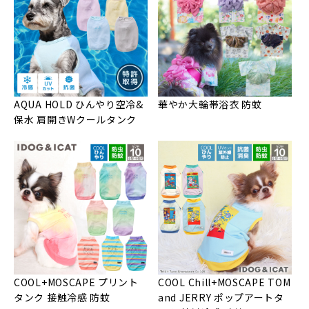
AQUA HOLD ひんやり空冷&
華やか大輪帯浴衣 防蚊
保水 肩開きWクールタンク
COOL+MOSCAPE プリント
COOL Chill+MOSCAPE TOM
タンク 接触冷感 防蚊
and JERRY ポップアートタ