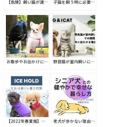
【危険】飼い猫が運動不足かも！遊ばない猫を動かす5つのコツとは？ #120
子猫を飼う時に必要なものってなに？野良猫を拾った時の注意点も解説！ #123
お散歩やお出かけにも◎持ち運びに便利なポータブルトレイ＆折り畳みシリコンフードボウル #147
野良猫が室内飼いに慣れるまでの期間は？外に出たがる場合の対処法も
【2022年春夏版】愛犬の暑さ対策にもオススメ！「ひんやり」を持ち運べるIDOG ICE HOLDがリニューアルして新発売!! #162
老犬が歩かない理由と散歩の仕方・歩行をサポートする犬服の紹介もーシニア犬との暮らしー #183