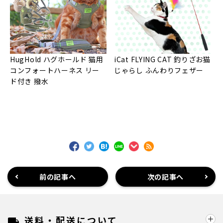
HugHold ハグホールド 猫用
iCat FLYING CAT 釣りざお猫
コンフォートハーネス リー
じゃらし ふんわりフェザー
ド付き 撥水
前の記事へ
次の記事へ
送料・配送について
local_shipping