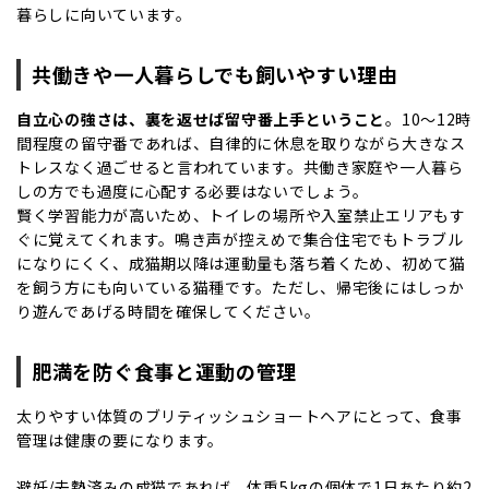
暮らしに向いています。
共働きや一人暮らしでも飼いやすい理由
自立心の強さは、裏を返せば
留守番
上手ということ
。10〜12時
間程度の留守番であれば、自律的に休息を取りながら大きなス
トレスなく過ごせると言われています。共働き家庭や一人暮ら
しの方でも過度に心配する必要はないでしょう。
賢く学習能力が高いため、トイレの場所や入室禁止エリアもす
ぐに覚えてくれます。鳴き声が控えめで集合住宅でもトラブル
になりにくく、成猫期以降は運動量も落ち着くため、初めて猫
を飼う方にも向いている猫種です。ただし、帰宅後にはしっか
り遊んであげる時間を確保してください。
肥満を防ぐ食事と運動の管理
太りやすい体質のブリティッシュショートヘアにとって、食事
管理は健康の要になります。
避妊/去勢済みの成猫であれば、体重5kgの個体で1日あたり約2