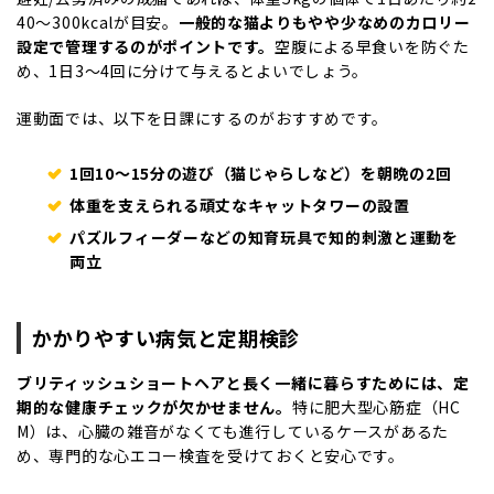
40〜300kcalが目安。
一般的な猫よりもやや少なめのカロリー
設定で管理するのがポイントです。
空腹による早食いを防ぐた
め、1日3〜4回に分けて与えるとよいでしょう。
運動面では、以下を日課にするのがおすすめです。
1回10〜15分の遊び（猫じゃらしなど）を朝晩の2回
体重を支えられる頑丈なキャットタワーの設置
パズルフィーダーなどの知育玩具で知的刺激と運動を
両立
かかりやすい病気と定期検診
ブリティッシュショートヘアと長く一緒に暮らすためには、定
期的な健康チェックが欠かせません。
特に肥大型心筋症（HC
M）は、心臓の雑音がなくても進行しているケースがあるた
め、専門的な心エコー検査を受けておくと安心です。