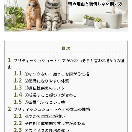
目次
1
ブリティッシュショートヘアがかわいそうと言われる5つの理
由
1.1
①なつかない・抱っこを嫌がる性格
1.2
②肥満になりやすい体質
1.3
③遺伝性疾患のリスク
1.4
④成長すると顔つきが変わる
1.5
⑤凶暴化するという噂
2
ブリティッシュショートヘアの本当の性格
2.1
穏やかで自立心が強い
2.2
子猫期と成猫期で甘え方が変わる
2.3
オスとメスの性格の違い