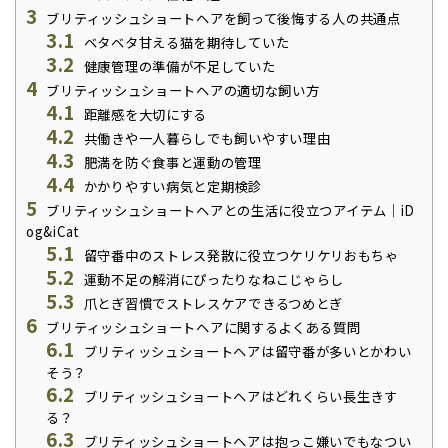
3
ブリティッシュショートヘアを飼って後悔する人の共通点
3.1
ベタベタ甘える猫を期待していた
3.2
健康管理の準備が不足していた
4
ブリティッシュショートヘアの適切な飼い方
4.1
距離感を大切にする
4.2
共働きや一人暮らしでも飼いやすい理由
4.3
肥満を防ぐ食事と運動の管理
4.4
かかりやすい病気と定期検診
5
ブリティッシュショートヘアとの生活に役立つアイテム｜iD
og&iCat
5.1
留守番中のストレス発散に役立つケリケリおもちゃ
5.2
運動不足の解消にぴったりなねこじゃらし
5.3
爪とぎ習慣でストレスケアできるつめとぎ
6
ブリティッシュショートヘアに関するよくある質問
6.1
ブリティッシュショートヘアは留守番が多いとかわい
そう？
6.2
ブリティッシュショートヘアはどれくらい長生きす
る？
6.3
ブリティッシュショートヘアは抱っこ嫌いでもなつい