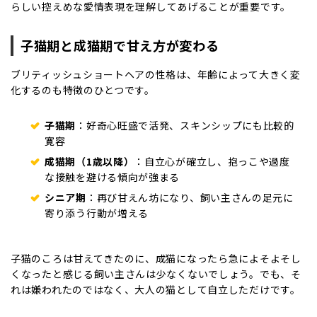
らしい控えめな
愛情表現
を理解してあげることが重要です。
子猫期と成猫期で甘え方が変わる
ブリティッシュショートヘアの性格は、年齢によって大きく変
化するのも特徴のひとつです。
子猫期
：好奇心旺盛で活発、スキンシップにも比較的
寛容
成猫期（1歳以降）
：自立心が確立し、抱っこや過度
な接触を避ける傾向が強まる
シニア期
：再び甘えん坊になり、飼い主さんの足元に
寄り添う行動が増える
子猫のころは甘えてきたのに、成猫になったら急によそよそし
くなったと感じる飼い主さんは少なくないでしょう。でも、そ
れは嫌われたのではなく、大人の猫として自立しただけです。