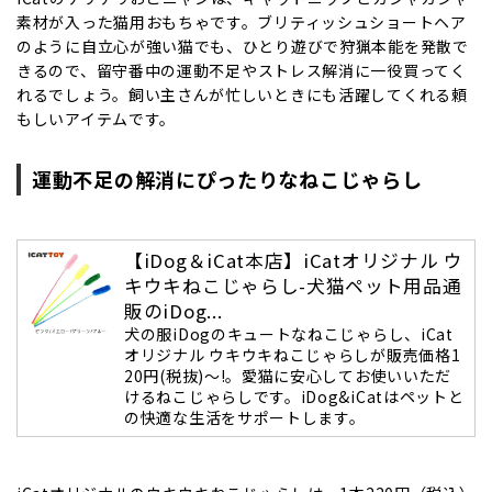
素材が入った猫用おもちゃです。ブリティッシュショートヘア
のように自立心が強い猫でも、ひとり遊びで狩猟本能を発散で
きるので、留守番中の
運動不足
やストレス解消に一役買ってく
れるでしょう。飼い主さんが忙しいときにも活躍してくれる頼
もしいアイテムです。
運動不足の解消にぴったりなねこじゃらし
【iDog＆iCat本店】iCatオリジナル ウ
キウキねこじゃらし-犬猫ペット用品通
販のiDog...
犬の服iDogのキュートなねこじゃらし、iCat
オリジナル ウキウキねこじゃらしが販売価格1
20円(税抜)～!。愛猫に安心してお使いいただ
けるねこじゃらしです。iDog&iCatはペットと
の快適な生活をサポートします。