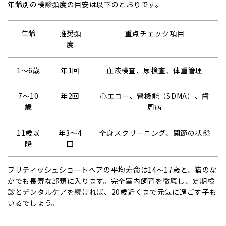
年齢別の検診頻度の目安は以下のとおりです。
年齢
推奨頻
重点チェック項目
度
1〜6歳
年1回
血液検査、尿検査、体重管理
7〜10
年2回
心エコー、腎機能（SDMA）、歯
歳
周病
11歳以
年3〜4
全身スクリーニング、関節の状態
降
回
ブリティッシュショートヘアの平均寿命は14〜17歳と、猫のな
かでも長寿な部類に入ります。完全室内飼育を徹底し、定期検
診とデンタルケアを続ければ、20歳近くまで元気に過ごす子も
いるでしょう。