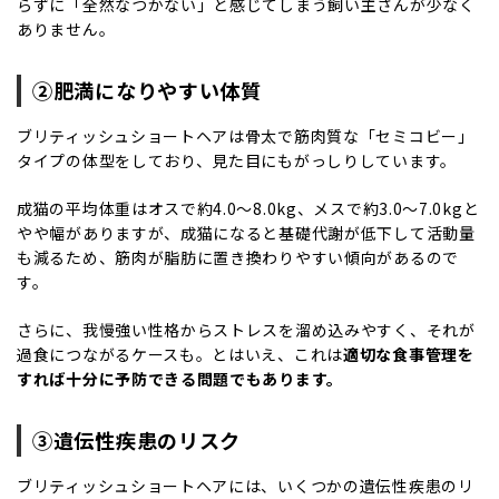
らずに「全然なつかない」と感じてしまう飼い主さんが少なく
ありません。
②肥満になりやすい体質
ブリティッシュショートヘアは骨太で筋肉質な「セミコビー」
タイプの体型をしており、見た目にもがっしりしています。
成猫の平均体重はオスで約4.0〜8.0kg、メスで約3.0〜7.0kgと
やや幅がありますが、成猫になると基礎代謝が低下して活動量
も減るため、筋肉が脂肪に置き換わりやすい傾向があるので
す。
さらに、我慢強い性格からストレスを溜め込みやすく、それが
過食につながるケースも。とはいえ、これは
適切な食事管理を
すれば十分に予防できる問題でもあります。
③遺伝性疾患のリスク
ブリティッシュショートヘアには、いくつかの遺伝性疾患のリ