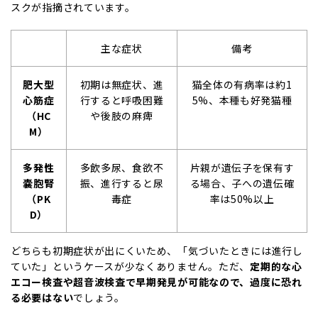
スクが指摘されています。
主な症状
備考
肥大型
初期は無症状、進
猫全体の有病率は約1
心筋症
行すると呼吸困難
5%、本種も好発猫種
（HC
や後肢の麻痺
M）
多発性
多飲多尿、食欲不
片親が遺伝子を保有す
嚢胞腎
振、進行すると尿
る場合、子への遺伝確
（PK
毒症
率は50%以上
D）
どちらも初期症状が出にくいため、「気づいたときには進行し
ていた」というケースが少なくありません。ただ、
定期的な心
エコー検査や超音波検査で早期発見が可能なので、過度に恐れ
る必要はない
でしょう。