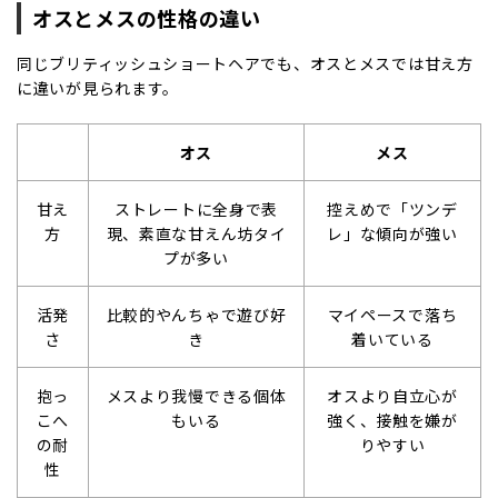
オスとメスの性格の違い
同じブリティッシュショートヘアでも、オスとメスでは甘え方
に違いが見られます。
オス
メス
甘え
ストレートに全身で表
控えめで「ツンデ
方
現、素直な甘えん坊タイ
レ」な傾向が強い
プが多い
活発
比較的やんちゃで遊び好
マイペースで落ち
さ
き
着いている
抱っ
メスより我慢できる個体
オスより自立心が
こへ
もいる
強く、接触を嫌が
の耐
りやすい
性