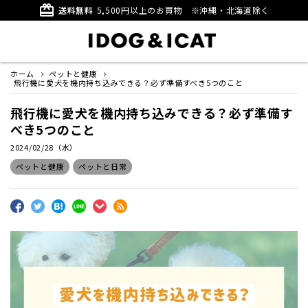
card_giftcard
送料無料
5,500円以上のお買物
※沖縄・北海道除く
ホーム
ペットと健康
飛行機に愛犬を機内持ち込みできる？必ず準備すべき5つのこと
飛行機に愛犬を機内持ち込みできる？必ず準備す
べき5つのこと
2024/02/28（水）
ペットと健康
ペットと日常