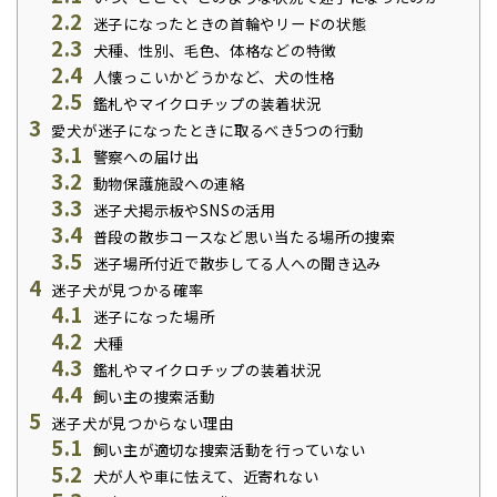
2.2
迷子になったときの首輪やリードの状態
2.3
犬種、性別、毛色、体格などの特徴
2.4
人懐っこいかどうかなど、犬の性格
2.5
鑑札やマイクロチップの装着状況
3
愛犬が迷子になったときに取るべき5つの行動
3.1
警察への届け出
3.2
動物保護施設への連絡
3.3
迷子犬掲示板やSNSの活用
3.4
普段の散歩コースなど思い当たる場所の捜索
3.5
迷子場所付近で散歩してる人への聞き込み
4
迷子犬が見つかる確率
4.1
迷子になった場所
4.2
犬種
4.3
鑑札やマイクロチップの装着状況
4.4
飼い主の捜索活動
5
迷子犬が見つからない理由
5.1
飼い主が適切な捜索活動を行っていない
5.2
犬が人や車に怯えて、近寄れない