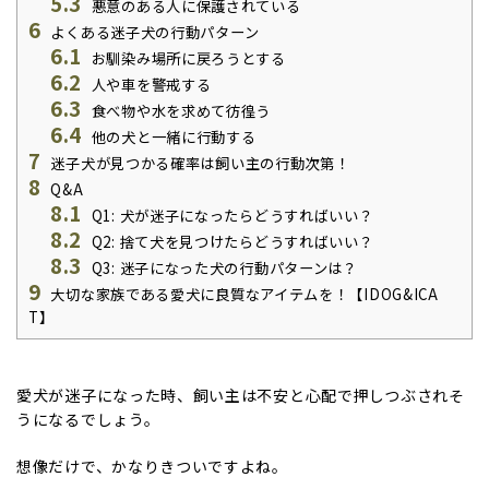
5.3
悪意のある人に保護されている
6
よくある迷子犬の行動パターン
6.1
お馴染み場所に戻ろうとする
6.2
人や車を警戒する
6.3
食べ物や水を求めて彷徨う
6.4
他の犬と一緒に行動する
7
迷子犬が見つかる確率は飼い主の行動次第！
8
Q&A
8.1
Q1: 犬が迷子になったらどうすればいい？
8.2
Q2: 捨て犬を見つけたらどうすればいい？
8.3
Q3: 迷子になった犬の行動パターンは？
9
大切な家族である愛犬に良質なアイテムを！【IDOG&ICA
T】
愛犬が迷子になった時、飼い主は不安と心配で押しつぶされそ
うになるでしょう。
想像だけで、かなりきついですよね。