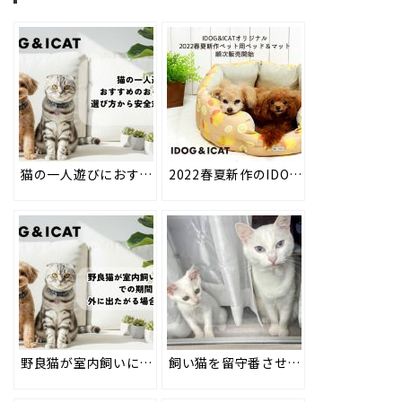
猫の一人遊びにおすすめのおもちゃは？選び方から安全対策まで解説
2022春夏新作のIDOG&ICATオリジナルペットベッド＆マットを2022年1月28日より順次販売。ひんやり接触冷感素材と防虫機能加工を施した、ペットに優しいベッドで愛犬・愛猫に心地よい眠りを。 #144
野良猫が室内飼いに慣れるまでの期間は？外に出たがる場合の対処法も
飼い猫を留守番させられる期間は？旅行の際に準備すべき8つの工夫も #171