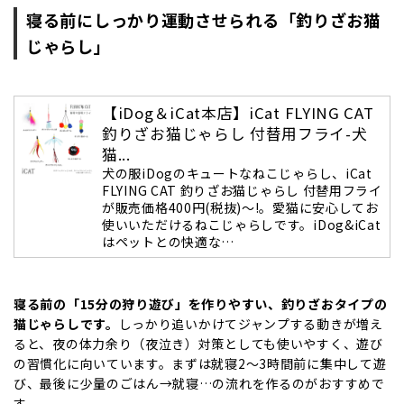
寝る前にしっかり運動させられる「釣りざお猫
じゃらし」
【iDog＆iCat本店】iCat FLYING CAT
釣りざお猫じゃらし 付替用フライ-犬
猫...
犬の服iDogのキュートなねこじゃらし、iCat
FLYING CAT 釣りざお猫じゃらし 付替用フライ
が販売価格400円(税抜)～!。愛猫に安心してお
使いいただけるねこじゃらしです。iDog&iCat
はペットとの快適な…
寝る前の「15分の狩り遊び」を作りやすい、釣りざおタイプの
猫じゃらしです。
しっかり追いかけてジャンプする動きが増え
ると、夜の体力余り（夜泣き）対策としても使いやすく、遊び
の習慣化に向いています。まずは就寝2〜3時間前に集中して遊
び、最後に少量のごはん→就寝…の流れを作るのがおすすめで
す。