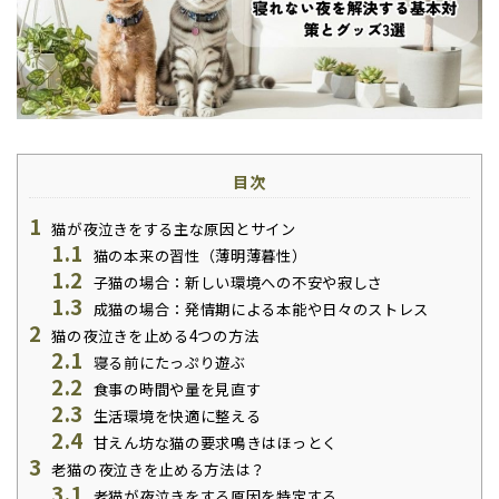
目次
1
猫が夜泣きをする主な原因とサイン
1.1
猫の本来の習性（薄明薄暮性）
1.2
子猫の場合：新しい環境への不安や寂しさ
1.3
成猫の場合：発情期による本能や日々のストレス
2
猫の夜泣きを止める4つの方法
2.1
寝る前にたっぷり遊ぶ
2.2
食事の時間や量を見直す
2.3
生活環境を快適に整える
2.4
甘えん坊な猫の要求鳴きはほっとく
3
老猫の夜泣きを止める方法は？
3.1
老猫が夜泣きをする原因を特定する