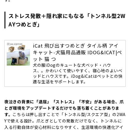
ストレス発散＋隠れ家にもなる「トンネル型2W
AYつめとぎ」
iCat 飛び出すつめとぎ タイル柄 アイ
キャット-犬猫用品通販 IDOG&ICAT|ペ
ット 猫 つ
犬の服iDogのキュートな犬ベッド・ハウ
ス、。かわいくて使いやすく、寝心地のよいベ
ッドとハウスです。iDog&iCatはペットとの快
適な生活をサポートします。
夜泣きの背景に「退屈」「ストレス」「不安」がある場合、爪
とぎ環境をアップデートするだけでも落ち着くことがありま
す。
こちらは押し出すことで「トンネル型/スクエア型」の2WA
Yで使える設計。爪とぎとしての発散だけでなく、トンネルに
入る行動自体が安心材料になりやすく、生活環境の快適化アイ