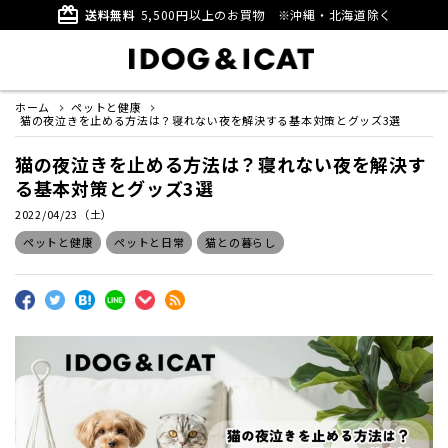
card_giftcard
送料無料
5,500円以上のお買物
※沖縄・北海道除く
ホーム
ペットと健康
猫の夜泣きを止める方法は？寝れない夜を解決する基本対策とグッズ3選
猫の夜泣きを止める方法は？寝れない夜を解決す
る基本対策とグッズ3選
2022/04/23（土）
ペットと健康
ペットと日常
猫との暮らし