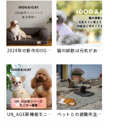
2024年の新作IDOG&ICATオリジナルペットベッド類を2024年2月7日より順次販売。長くご愛用いただけるウレタンフォームの高品質ベッドなど、ペットに優しいベッドで愛犬・愛猫に心地よい眠りを
猫の誤飲は元気があるように見えても危険！対処法と今日からできる予防策は？
UN_AGE新機能モニター募集
ペットとの避難所生活でトラブルを減らしたい #97