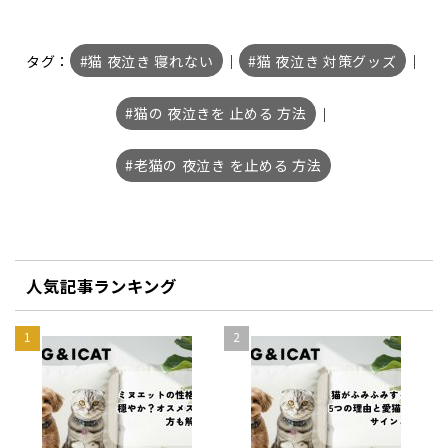
タグ：
猫 夜泣き 寝れない
｜
猫 夜泣き 対策グッズ
｜
猫の 夜泣きを 止める 方法
｜
老猫の 夜泣き を止める 方法
人気記事ランキング