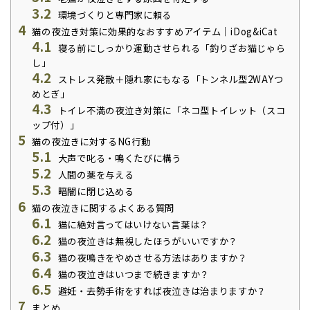
3.2
環境づくりと専門家に頼る
4
猫の夜泣き対策に効果的なおすすめアイテム｜iDog&iCat
4.1
寝る前にしっかり運動させられる「釣りざお猫じゃら
し」
4.2
ストレス発散＋隠れ家にもなる「トンネル型2WAYつ
めとぎ」
4.3
トイレ不満の夜泣き対策に「ネコ型トイレット（スコ
ップ付）」
5
猫の夜泣きに対するNG行動
5.1
大声で叱る・鳴くたびに構う
5.2
人間の薬を与える
5.3
暗闇に閉じ込める
6
猫の夜泣きに関するよくある質問
6.1
猫に絶対言ってはいけない言葉は？
6.2
猫の夜泣きは無視したほうがいいですか？
6.3
猫の夜鳴きをやめさせる方法はありますか？
6.4
猫の夜泣きはいつまで続きますか？
6.5
避妊・去勢手術をすれば夜泣きは治まりますか？
7
まとめ