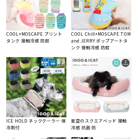
COOL+MOSCAPE プリント
COOL Chill+MOSCAPE TOM
タンク 接触冷感 防蚊
and JERRY ポップアートタ
ンク 接触冷感 防蚊
ICE HOLD ネッククーラー 保
星空のスクエアベッド 接触
冷剤付
冷感 抗菌 防