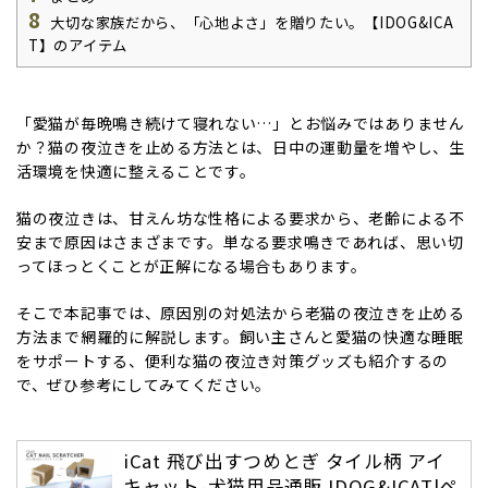
8
大切な家族だから、「心地よさ」を贈りたい。【IDOG&ICA
T】のアイテム
「愛猫が毎晩鳴き続けて寝れない…」とお悩みではありません
か？猫の夜泣きを止める方法とは、日中の運動量を増やし、生
活環境を快適に整えることです。
猫の夜泣きは、甘えん坊な性格による要求から、老齢による不
安まで原因はさまざまです。単なる要求鳴きであれば、思い切
ってほっとくことが正解になる場合もあります。
そこで本記事では、原因別の対処法から老猫の夜泣きを止める
方法まで網羅的に解説します。飼い主さんと愛猫の快適な睡眠
をサポートする、便利な猫の夜泣き対策グッズも紹介するの
で、ぜひ参考にしてみてください。
iCat 飛び出すつめとぎ タイル柄 アイ
キャット-犬猫用品通販 IDOG&ICAT|ペ