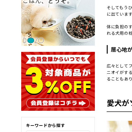
そしてもう
に出ていま
体に負担の
れる犬用の
居心地
広々として
ニオイがす
ることもあ
愛犬が
キーワードから探す