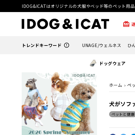
IDOG&ICATはオリジナルの犬服やベッド等のペット
card_giftcard
トレンドキーワード
error_outline
UNAGE/ウェルネス
ひ
ドッグウェア
ホーム
ペ
犬がソフ
ペットと健康