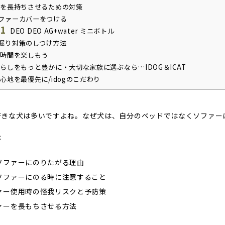
を長持ちさせるための対策
ファーカバーをつける
.1
DEO DEO AG+water ミニボトル
掘り対策のしつけ方法
時間を楽しもう
らしをもっと豊かに・大切な家族に選ぶなら…IDOG＆ICAT
心地を最優先に/idogのこだわり
好きな犬は多いですよね。なぜ犬は、自分のベッドではなくソファー
は
ソファーにのりたがる理由
ソファーにのる時に注意すること
ァー使用時の怪我リスクと予防策
ァーを長もちさせる方法