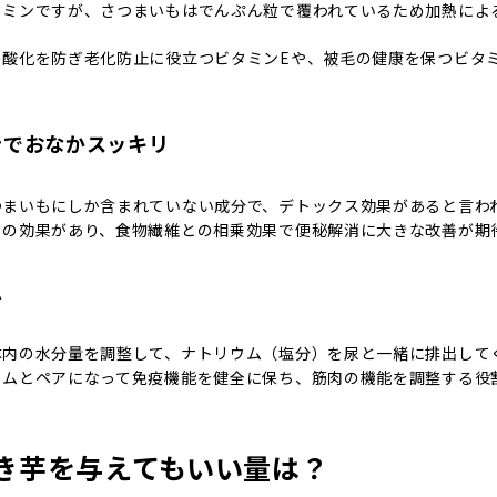
タミンですが、さつまいもはでんぷん粒で覆われているため加熱によ
の酸化を防ぎ老化防止に役立つビタミンEや、被毛の健康を保つビタ
ンでおなかスッキリ
つまいもにしか含まれていない成分で、デトックス効果があると言わ
ての効果があり、食物繊維との相乗効果で便秘解消に大きな改善が期
ム
体内の水分量を調整して、ナトリウム（塩分）を尿と一緒に排出して
ウムとペアになって免疫機能を健全に保ち、筋肉の機能を調整する役
き芋を与えてもいい量は？