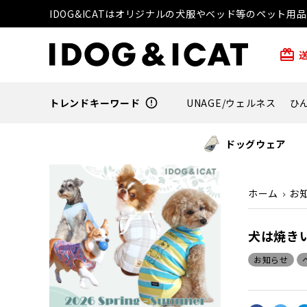
IDOG&ICATはオリジナルの犬服やベッド等のペット
card_giftcard
トレンドキーワード
error_outline
UNAGE/ウェルネス
ひ
ドッグウェア
ホーム
お
犬は焼き
お知らせ