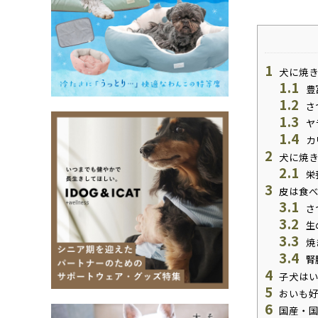
1
犬に焼き
1.1
豊
1.2
さ
1.3
ヤ
1.4
カ
2
犬に焼き
2.1
栄
3
皮は食べ
3.1
さ
3.2
生
3.3
焼
3.4
腎
4
子犬はい
5
おいも好
6
国産・国