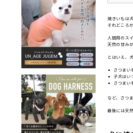
焼きいもは
それどころ
人間用のス
天然の甘み
とはいえ、
さつまい
子犬はい
さつまい
など、さつ
最後には天