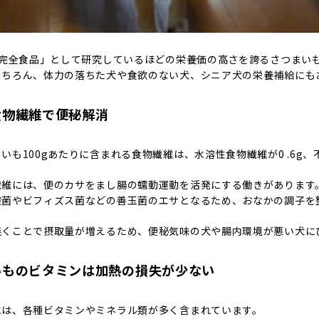
準完全食品」として研究しているほどの栄養価の高さを誇るさつまい
もちろん、体力の落ちた犬や食欲のない犬、シニア犬の栄養補給にも
食物繊維で便秘解消
いも100gあたりに含まれる食物繊維は、水溶性食物繊維が0 .6g、
繊維には、便のカサをまし腸の蠕動運動を活発にする働きがあります
酸菌やビフィズス菌などの善玉菌のエサとなるため、おなかの調子を
焼くことで摂取量が増えるため、便秘気味の犬や腸内環境が悪い犬に
いものビタミンは加熱の損失が少ない
には、各種ビタミンやミネラル類が多く含まれています。