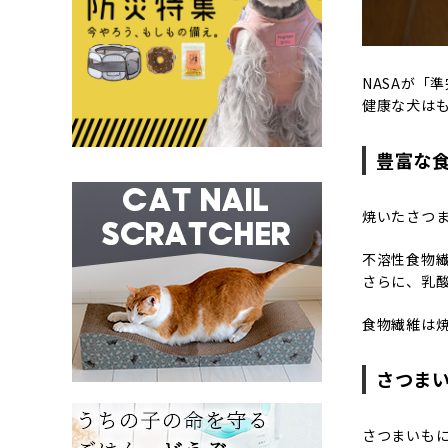
NASAが「
健康な犬は
豊富な
焼いたさつま
不溶性食物
さらに、乳
食物繊維は
さつま
さつまいも