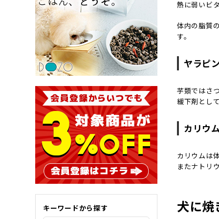
熱に弱いビ
体内の脂質
す。
ヤラピ
芋類ではさ
緩下剤とし
カリウ
カリウムは
またナトリ
犬に焼
キーワードから探す