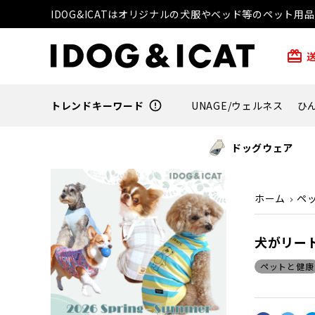
IDOG&ICATはオリジナルの犬服やベッド等のペット
card_giftcard
トレンドキーワード
error_outline
UNAGE/ウェルネス
ひ
ドッグウェア
ホーム
ペ
犬がリー
ペットと健康