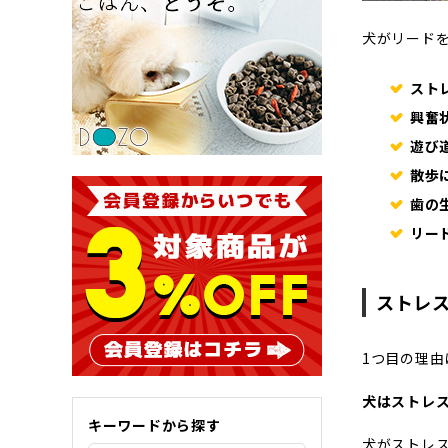
犬がリード
スト
興奮
遊び
散歩
歯の
リー
ストレ
1つ目の理
犬はストレ
キーワードから探す
犬がストレ