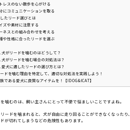
トレスのない散歩を心がける
分にコミュニケーションを取る
したリード選びとは
イズや素材に注意する
ーネスとの組み合わせを考える
種や性格に合ったリードを選ぶ
1.犬がリードを噛むのはどうして？
2.犬がリードを噛む場合の対処法は？
3.愛犬に適したリードの選び方とは？
ードを噛む理由を特定して、適切な対処法を実践しよう！
族である愛犬に良質なアイテムを！【IDOG&ICAT】
ドを噛むのは、飼い主さんにとって不便で悩ましいことですよね。
でリードを噛まれると、犬が自由に走り回ることができなくなったり
ードが切れてしまうなどの危険性もあります。